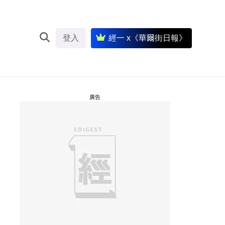
登入
經一 x《華爾街日報》
廣告