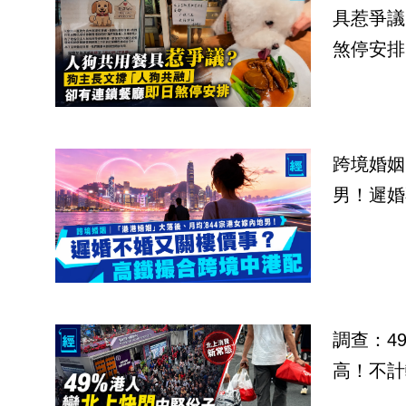
具惹爭議
煞停安排
跨境婚姻
男！遲婚
調查：4
高！不計