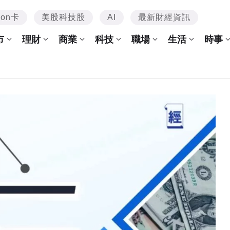
mon卡
美股科技股
AI
最新財經資訊
市
理財
商業
科技
職場
生活
時事