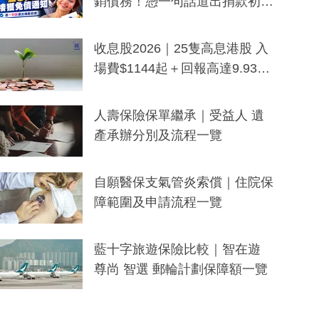
銷債務！憑一句話道出捐款初
衷：加州26萬人接獲免債通知、
一度被誤當詐騙手段
收息股2026｜25隻高息港股 入
場費$1144起＋回報高達9.93
厘！持續更新
人壽保險保單繼承｜受益人 遺
產承辦分別及流程一覽
自願醫保支氣管炎索償｜住院保
障範圍及申請流程一覽
藍十字旅遊保險比較｜智在遊
尊尚 智選 郵輪計劃保障額一覽