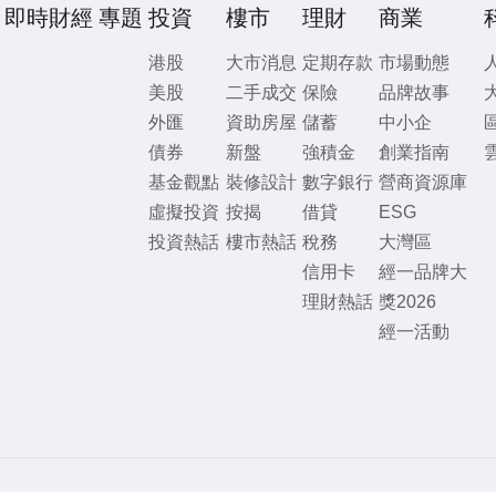
即時財經
專題
投資
樓市
理財
商業
港股
大市消息
定期存款
市場動態
美股
二手成交
保險
品牌故事
外匯
資助房屋
儲蓄
中小企
債券
新盤
強積金
創業指南
基金觀點
裝修設計
數字銀行
營商資源庫
虛擬投資
按揭
借貸
ESG
投資熱話
樓市熱話
稅務
大灣區
信用卡
經一品牌大
理財熱話
獎2026
經一活動