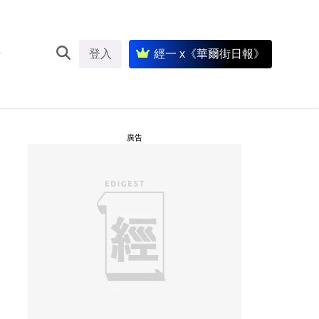
登入
經一 x《華爾街日報》
廣告