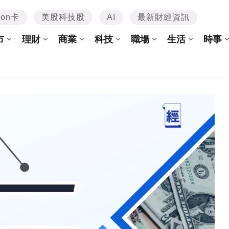
mon卡
美股科技股
AI
最新財經資訊
市
理財
商業
科技
職場
生活
時事