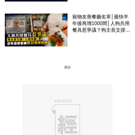
寵物友善餐廳名單│最快半
年後再增1000間│人狗共用
餐具惹爭議？狗主長文撐
「人狗共融」 卻有連鎖餐
廳即日煞停安排
廣告