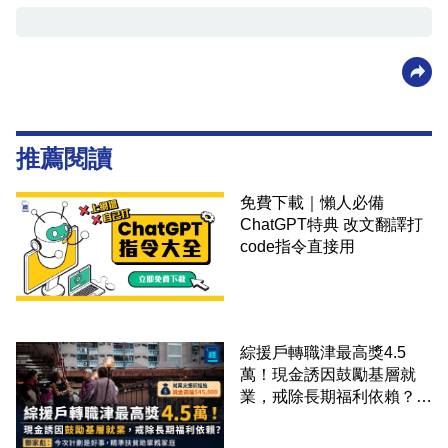
推薦閱讀
免費下載｜懶人必備
ChatGPT特典 改文翻譯打
code指令直接用
綜援戶轉職津最高獎4.5
萬！現金誘因鼓勵基層就
業，戒除長期福利依賴？鄧
家彪：今次計劃是好事，精
準扶貧助單親家庭