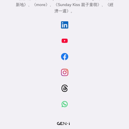
新地》
、
《more》
、
《Sunday Kiss 親子童萌》
、
《經
濟一週》
。