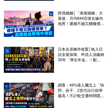
跨境婚姻│「港港婚姻」大
落後、月均844宗港女嫁內
地男！遲婚不婚又關樓價
事？高鐵撮合跨境中港配
日本永居條件收緊│收入日
語全面加辣、申請人須繳納
30年「厚生年金」！配偶
申請快變慢 趕絕境外土豪
課金移居
調查：49%港人屬北上「快
閃」份子、Z世代出行頻率
最高！不計較交通時間隱形
成本 跨境擁抱大灣區生活
圈