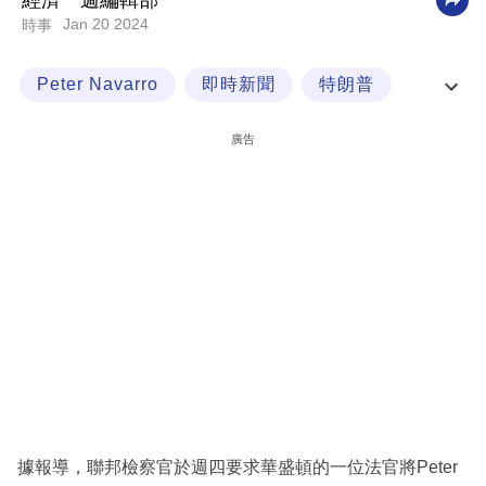
經濟一週編輯部
Jan 20 2024
時事
科
技
Peter Navarro
即時新聞
特朗普
職
通訊社
場
廣告
生
活
時
事
專
欄
訂
閱
專
據報導，聯邦檢察官於週四要求華盛頓的一位法官將Peter
區