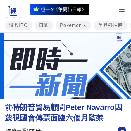
即
經一 x《華爾街日報》
時
財
港股IPO
日圓
Pokemon卡
美股科技股
經
專
題
投
資
樓
市
理
前特朗普貿易顧問Peter Navarro因
財
蔑視國會傳票面臨六個月監禁
商
業