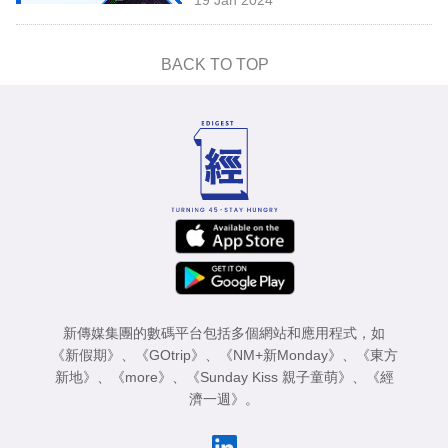
專
區
BACK TO TOP
新傳媒集團的數碼平台包括多個網站和應用程式，如
《新假期》
、
《GOtrip》
、
《NM+新Monday》
、
《東方
新地》
、
《more》
、
《Sunday Kiss 親子童萌》
、
《經
濟一週》
。