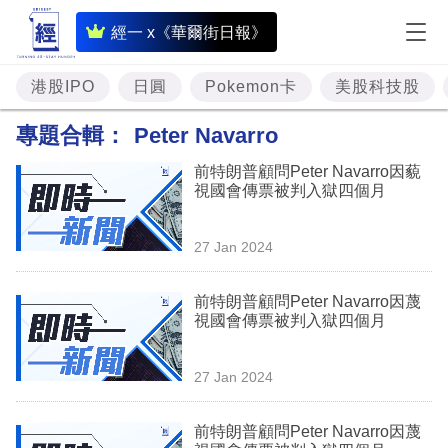
即
經一 x《華爾街日報》
時
財
港股IPO
日圓
Pokemon卡
美股科技股
經
專題合輯：
Peter Navarro
專
前特朗普顧問Peter Navarro因藐
題
視國會傳票被判入獄四個月
投
27 Jan 2024
資
樓
前特朗普顧問Peter Navarro因蔑
視國會傳票被判入獄四個月
市
理
27 Jan 2024
財
前特朗普顧問Peter Navarro因蔑
商