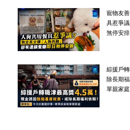
寵物友善
具惹爭議
煞停安排
綜援戶轉
除長期福
單親家庭