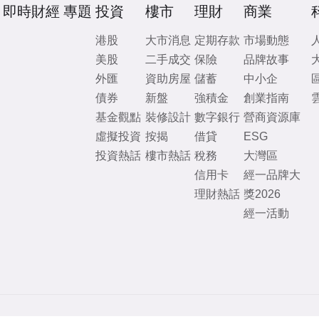
即時財經
專題
投資
樓市
理財
商業
港股
大市消息
定期存款
市場動態
美股
二手成交
保險
品牌故事
外匯
資助房屋
儲蓄
中小企
債券
新盤
強積金
創業指南
基金觀點
裝修設計
數字銀行
營商資源庫
虛擬投資
按揭
借貸
ESG
投資熱話
樓市熱話
稅務
大灣區
信用卡
經一品牌大
理財熱話
獎2026
經一活動