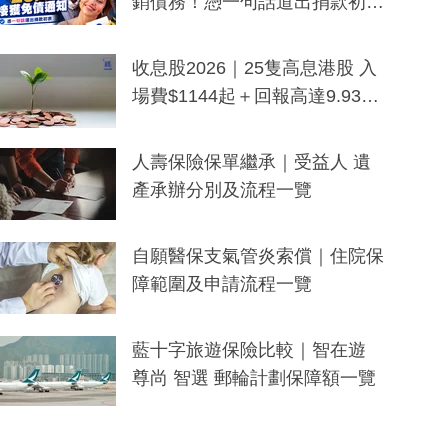
銷債務！憑一句話道出捐款初
衷：加州26萬人接獲免債通知、
一度被誤當詐騙手段
收息股2026｜25隻高息港股 入
場費$1144起＋回報高達9.93
厘！持續更新
人壽保險保單繼承｜受益人 遺
產承辦分別及流程一覽
自願醫保支氣管炎索償｜住院保
障範圍及申請流程一覽
藍十字旅遊保險比較｜智在遊
尊尚 智選 郵輪計劃保障額一覽