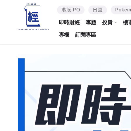
港股IPO
日圓
Poke
即時財經
專題
投資
樓
專欄
訂閱專區