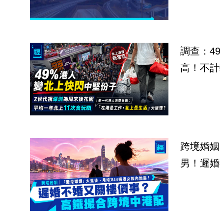
調查：4
高！不計
跨境婚姻
男！遲婚