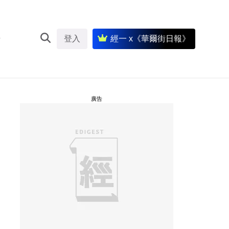
登入
經一 x《華爾街日報》
廣告