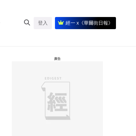
登入
經一 x《華爾街日報》
廣告