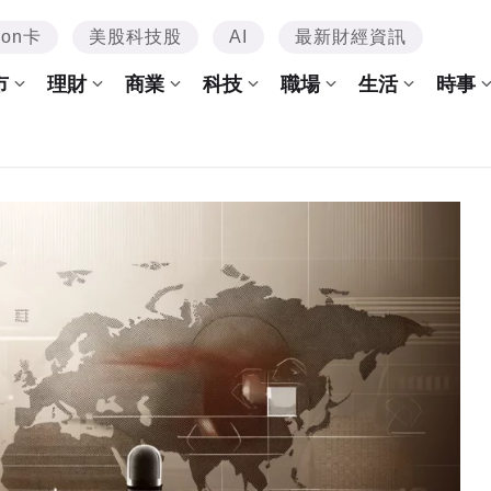
mon卡
美股科技股
AI
最新財經資訊
市
理財
商業
科技
職場
生活
時事