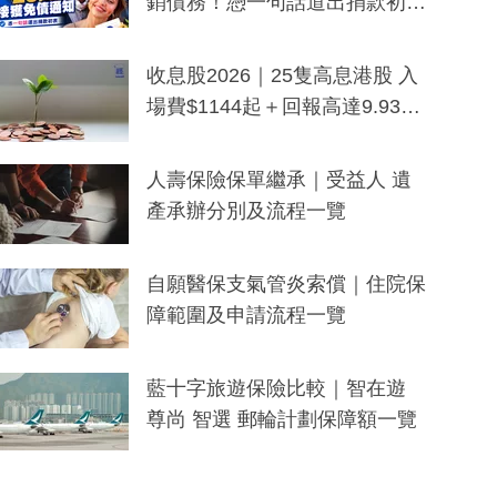
銷債務！憑一句話道出捐款初
衷：加州26萬人接獲免債通知、
一度被誤當詐騙手段
收息股2026｜25隻高息港股 入
場費$1144起＋回報高達9.93
厘！持續更新
人壽保險保單繼承｜受益人 遺
產承辦分別及流程一覽
自願醫保支氣管炎索償｜住院保
障範圍及申請流程一覽
藍十字旅遊保險比較｜智在遊
尊尚 智選 郵輪計劃保障額一覽