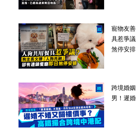
寵物友善
具惹爭議
煞停安排
跨境婚姻
男！遲婚