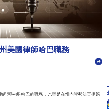
州美國律師哈巴職務
律師阿琳娜·哈巴的職務，此舉是在州內聯邦法官拒絕