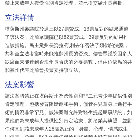
禁止未成年人接受性別肯定護理，並已提交給州長審批。
立法詳情
堪薩斯州參議院於週三以27票贊成、13票反對的結果通過
了該法案，此前眾議院已以82票贊成、39票反對的結果推
進該措施。民主黨州長勞拉·凱利去年否決了類似的法案，
共和黨立法者當時未能推翻州長的否決。儘管眾議院因多人
缺席而未能達到否決州長否決的必要票數，但兩位缺席的共
和黨州代表此前曾投票支持該立法。
法案影響
該法案將禁止在堪薩斯州為跨性別和非二元青少年提供性別
肯定護理，包括發育阻斷劑和手術，儘管在兒童身上進行手
術的情況非常罕見。該法案還允許對醫生提起民事訴訟，如
果他們為未成年人提供性別肯定治療，將吊銷其執照，並對
任何直到該未成年人28歲為止的「身體、心理、情感或生