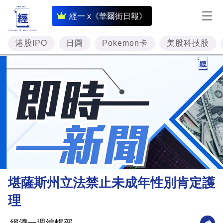
即
經一 x《華爾街日報》
時
財
港股IPO
日圓
Pokemon卡
美股科技股
經
專
題
投
資
樓
市
理
堪薩斯州立法禁止未成年性別肯定護
財
理
商
業