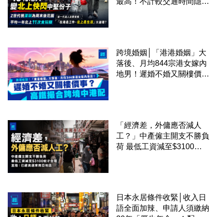
最高！不計較交通時間隱形
成本 跨境擁抱大灣區生活
圈
跨境婚姻│「港港婚姻」大
落後、月均844宗港女嫁內
地男！遲婚不婚又關樓價
事？高鐵撮合跨境中港配
「經濟差，外傭應否減人
工？」中產僱主開支不勝負
荷 最低工資減至$3100蚊
才合理：已經高過東南亞地
區
日本永居條件收緊│收入日
語全面加辣、申請人須繳納