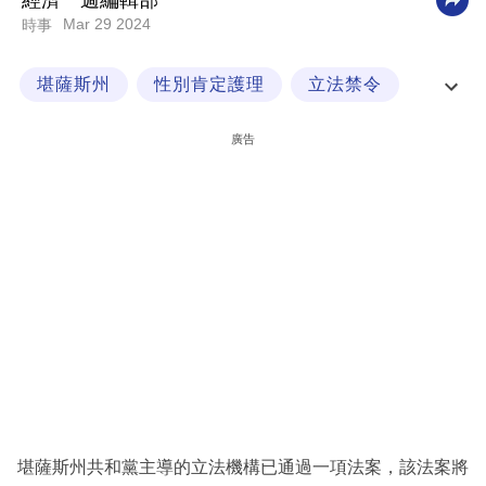
經濟一週編輯部
Mar 29 2024
時事
科
技
堪薩斯州
性別肯定護理
立法禁令
職
通訊社
場
廣告
生
活
時
事
專
欄
訂
閱
專
堪薩斯州共和黨主導的立法機構已通過一項法案，該法案將
區