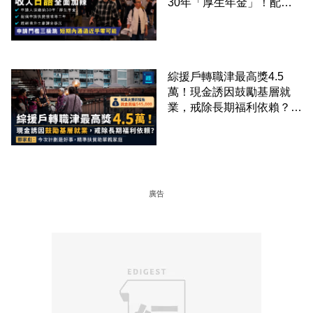
30年「厚生年金」！配偶
申請快變慢 趕絕境外土豪
課金移居
綜援戶轉職津最高獎4.5
萬！現金誘因鼓勵基層就
業，戒除長期福利依賴？鄧
家彪：今次計劃是好事，精
準扶貧助單親家庭
廣告