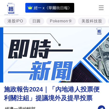
即
經一 x《華爾街日報》
時
財
港股IPO
日圓
Pokemon卡
美股科技股
經
專
題
投
資
樓
市
理
施政報告2024｜「內地港人投票便
財
利關注組」提議境外及提早投票
商
業