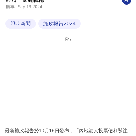
經濟一週編輯部
Sep 19 2024
時事
科
技
即時新聞
施政報告2024
職
場
廣告
生
活
時
事
專
欄
訂
閱
專
最新施政報告於10月16日發布，「內地港人投票便利關注
區