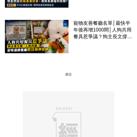
準扶貧助單親家庭
寵物友善餐廳名單│最快半
年後再增1000間│人狗共用
餐具惹爭議？狗主長文撐
「人狗共融」 卻有連鎖餐
廳即日煞停安排
廣告