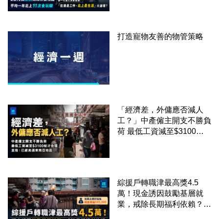
圈
打造寵物友善的物管策略
「經濟差，外傭應否減人
工？」中產僱主開支不勝負
荷 最低工資減至$3100蚊
才合理：已經高過東南亞地
區
綜援戶轉職津最高獎4.5
萬！現金誘因鼓勵基層就
業，戒除長期福利依賴？鄧
家彪：今次計劃是好事，精