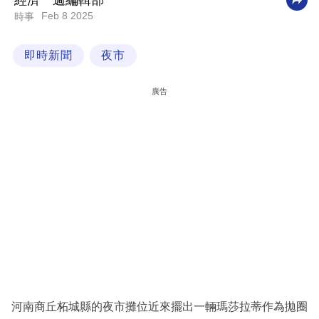
經濟一週編輯部
Feb 8 2025
時事
科
技
即時新聞
夜市
職
場
廣告
生
活
時
事
專
欄
訂
閱
專
河南商丘柘城縣的夜市攤位近來擺出一輛瑪莎拉蒂作為拋圈
區