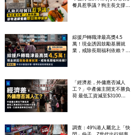
餐具惹爭議？狗主長文撐
「人狗共融」 卻有連鎖餐
廳即日煞停安排
綜援戶轉職津最高獎4.5
萬！現金誘因鼓勵基層就
業，戒除長期福利依賴？鄧
家彪：今次計劃是好事，精
準扶貧助單親家庭
「經濟差，外傭應否減人
工？」中產僱主開支不勝負
荷 最低工資減至$3100蚊
才合理：已經高過東南亞地
區
調查：49%港人屬北上「快
閃」份子、Z世代出行頻率