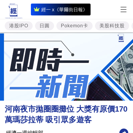
即
經一 x《華爾街日報》
時
財
港股IPO
日圓
Pokemon卡
美股科技股
經
專
題
投
資
樓
市
理
河南夜市拋圈圈攤位 大獎有原價170
財
萬瑪莎拉蒂 吸引眾多遊客
商
業