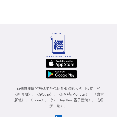
新傳媒集團的數碼平台包括多個網站和應用程式，如
《新假期》
、
《GOtrip》
、
《NM+新Monday》
、
《東方
新地》
、
《more》
、
《Sunday Kiss 親子童萌》
、
《經
濟一週》
。