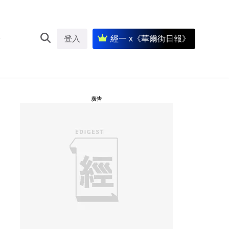
登入
經一 x《華爾街日報》
廣告