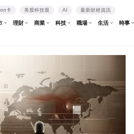
mon卡
美股科技股
AI
最新財經資訊
市
理財
商業
科技
職場
生活
時事