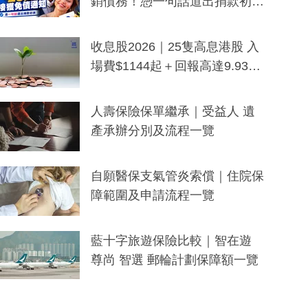
銷債務！憑一句話道出捐款初
衷：加州26萬人接獲免債通知、
一度被誤當詐騙手段
收息股2026｜25隻高息港股 入
場費$1144起＋回報高達9.93
厘！持續更新
人壽保險保單繼承｜受益人 遺
產承辦分別及流程一覽
自願醫保支氣管炎索償｜住院保
障範圍及申請流程一覽
藍十字旅遊保險比較｜智在遊
尊尚 智選 郵輪計劃保障額一覽