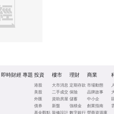
即時財經
專題
投資
樓市
理財
商業
港股
大市消息
定期存款
市場動態
美股
二手成交
保險
品牌故事
外匯
資助房屋
儲蓄
中小企
債券
新盤
強積金
創業指南
基金觀點
裝修設計
數字銀行
營商資源庫