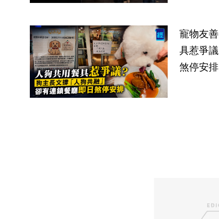
寵物友善
具惹爭議
煞停安排