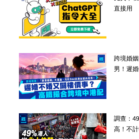
直接用
跨境婚姻
男！遲婚
調查：4
高！不計