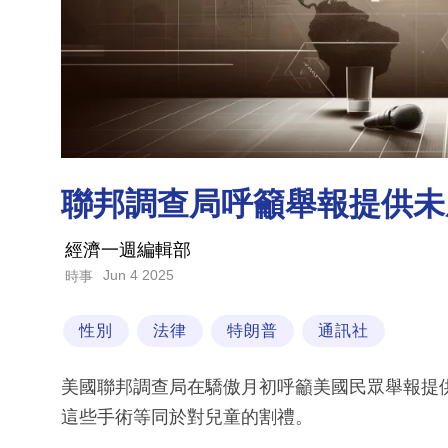
聯邦調查局呼籲舉報提供未
經濟一週編輯部
Jun 4 2025
時事
性別
法律
特朗普
通訊社
美國聯邦調查局在驕傲月初呼籲美國民眾舉報提
這些手術等同於對兒童的割禮。