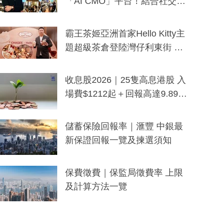
「AI CMO」平台！結合社交聆
聽與廣東話大模型 助中小企數
分鐘生成「貼地」宣傳短片
霸王茶姬亞洲首家Hello Kitty主
題超級茶倉登陸灣仔利東街 推
出首創「伯爵紅茶色」Hello Kitt
y及香港限定特調系列
收息股2026｜25隻高息港股 入
場費$1212起＋回報高達9.89
厘！持續更新
儲蓄保險回報率｜滙豐 中銀最
新保證回報一覽及揀選須知
保費徵費｜保監局徵費率 上限
及計算方法一覽