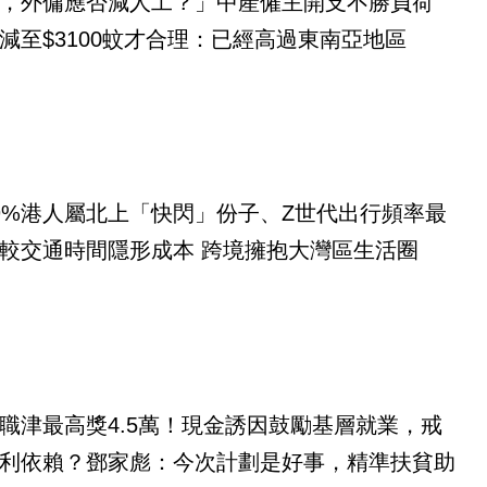
，外傭應否減人工？」中產僱主開支不勝負荷
減至$3100蚊才合理：已經高過東南亞地區
9%港人屬北上「快閃」份子、Z世代出行頻率最
較交通時間隱形成本 跨境擁抱大灣區生活圈
職津最高獎4.5萬！現金誘因鼓勵基層就業，戒
利依賴？鄧家彪：今次計劃是好事，精準扶貧助