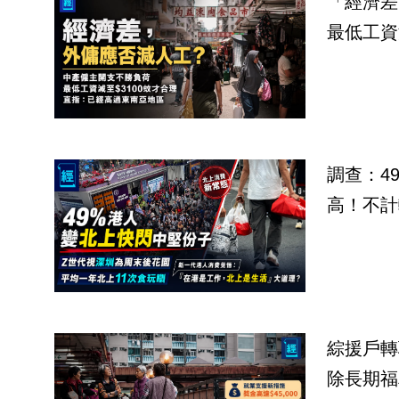
「經濟差
最低工資
調查：4
高！不計
綜援戶轉
除長期福