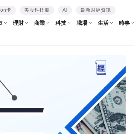
mon卡
美股科技股
AI
最新財經資訊
市
理財
商業
科技
職場
生活
時事