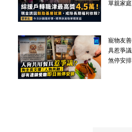
單親家庭
寵物友善
具惹爭議
煞停安排