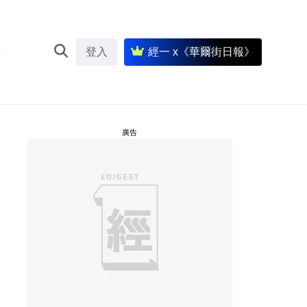
登入
經一 x《華爾街日報》
廣告