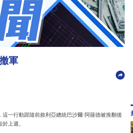
撤軍
，這一行動跟隨前敘利亞總統巴沙爾·阿薩德被推翻後
始於上週。