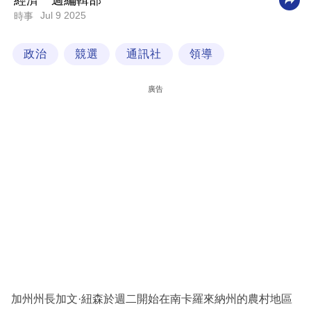
經濟一週編輯部
Jul 9 2025
時事
科
技
政治
競選
通訊社
領導
職
場
廣告
生
活
時
事
專
欄
訂
閱
專
加州州長加文·紐森於週二開始在南卡羅來納州的農村地區
區