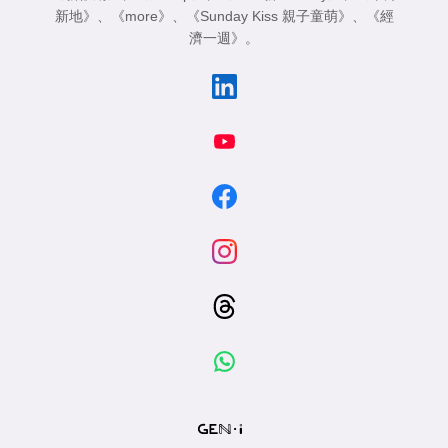
新地》
、
《more》
、
《Sunday Kiss 親子童萌》
、
《經
濟一週》
。