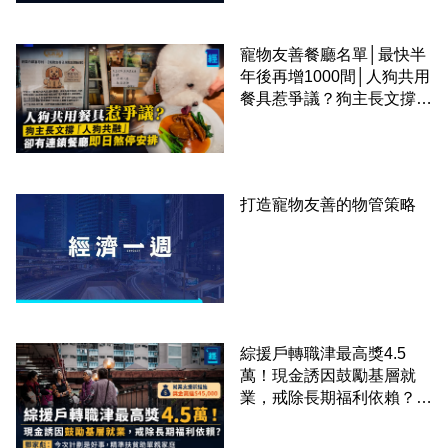
寵物友善餐廳名單│最快半
年後再增1000間│人狗共用
餐具惹爭議？狗主長文撐
「人狗共融」 卻有連鎖餐
廳即日煞停安排
打造寵物友善的物管策略
綜援戶轉職津最高獎4.5
萬！現金誘因鼓勵基層就
業，戒除長期福利依賴？鄧
家彪：今次計劃是好事，精
準扶貧助單親家庭