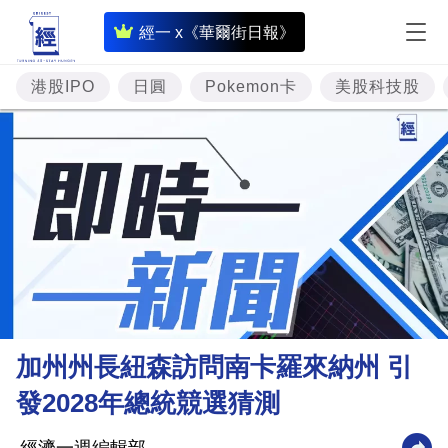
即
經一 x《華爾街日報》
時
財
港股IPO
日圓
Pokemon卡
美股科技股
經
專
題
投
資
樓
市
理
加州州長紐森訪問南卡羅來納州 引
財
發2028年總統競選猜測
商
業