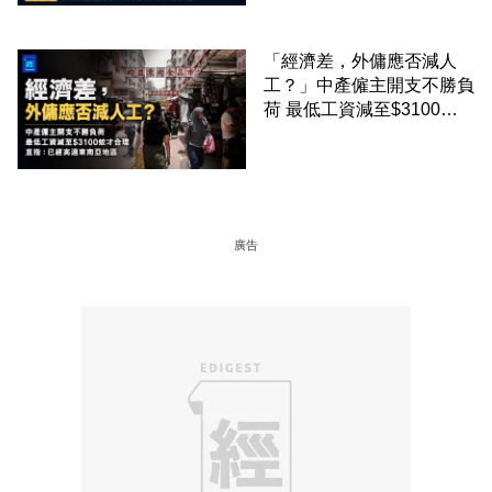
「經濟差，外傭應否減人
工？」中產僱主開支不勝負
荷 最低工資減至$3100蚊
才合理：已經高過東南亞地
區
廣告