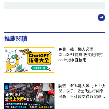
推薦閱讀
免費下載｜懶人必備
ChatGPT特典 改文翻譯打
code指令直接用
調查：49%港人屬北上「快
閃」份子、Z世代出行頻率
最高！不計較交通時間隱形
成本 跨境擁抱大灣區生活
圈