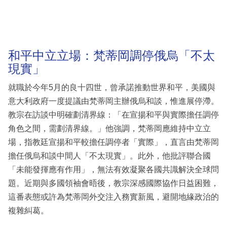
和平中立立場：梵蒂岡調停俄烏「不太
現實」
就職於今年5月的良十四世，曾承諾推動世界和平，美國與
意大利政府一度提議由梵蒂岡主辦俄烏和談，惟進展停滯。
教宗在訪談中明確劃清界線：「在宣揚和平與實際擔任調停
角色之間，需劃清界線。」他強調，梵蒂岡應維持中立立
場，指教廷宣揚和平較擔任調停者「實際」，直言由梵蒂岡
擔任俄烏和談中間人「不太現實」。此外，他批評聯合國
「未能發揮應有作用」，無法有效凝聚各國共識解決全球問
題。近期與多國領袖會晤後，教宗深感國際協作日益困難，
這番表態或許為梵蒂岡外交注入務實新風，避開地緣政治的
複雜糾葛。