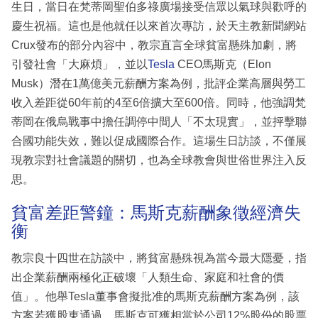
生日，當日在梵蒂岡聖伯多祿廣場接受信眾以氣球與歡呼的
慶生祝福。這也是他就任以來首次專訪，於天主教新聞網站
Crux發布的部分內容中，教宗直言全球貧富懸殊加劇，將
引發社會「大麻煩」，並以
Tesla
CEO馬斯克（Elon
Musk）潛在1萬億美元薪酬方案為例，批評企業高層與勞工
收入差距從60年前的4至6倍擴大至600倍。同時，他強調梵
蒂岡在俄烏戰事中擔任調停中間人「不太現實」，並抨擊聯
合國功能失效，難以促成國際合作。這場生日訪談，不僅展
現教宗對社會議題的關切，也為全球教會與世俗世界注入反
思。
貧富差距警鐘：馬斯克薪酬象徵經濟失
衡
教宗良十四世在訪談中，將貧富懸殊視為當今最大隱憂，指
出企業薪酬兩極化正破壞「人類生命、家庭和社會的價
值」。他舉Tesla董事會擬批准的馬斯克薪酬方案為例，該
方案若獲股東通過，馬斯克可獲相當於公司12%股份的股票