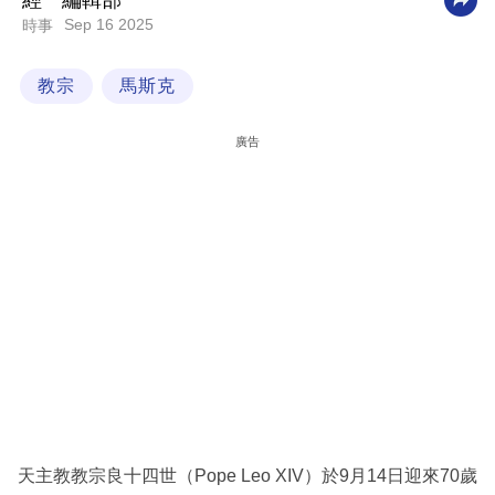
經一編輯部
Sep 16 2025
時事
科
技
教宗
馬斯克
職
場
廣告
生
活
時
事
專
欄
訂
閱
專
天主教教宗良十四世（Pope Leo XIV）於9月14日迎來70歲
區