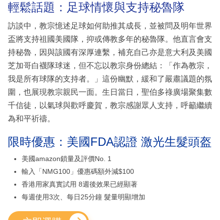
輕鬆話題：足球情懷與支持秘魯隊
訪談中，教宗憶述足球如何助推其成長，並被問及明年世界
盃將支持祖國美國隊，抑或傳教多年的秘魯隊。他直言會支
持秘魯，因與該國有深厚連繫，補充自己亦是意大利及美國
芝加哥白襪隊球迷，但不忘以教宗身份總結：「作為教宗，
我是所有球隊的支持者。」這份幽默，緩和了嚴肅議題的氛
圍，也展現教宗親民一面。生日當日，聖伯多祿廣場聚集數
千信徒，以氣球與歡呼慶賀，教宗感謝眾人支持，呼籲繼續
為和平祈禱。
限時優惠：美國FDA認證 激光生髮頭盔
美國amazon鎖量及評價No. 1
輸入「NMG100」優惠碼額外減$100
香港用家真實試用 8週後效果已經顯著
每週使用3次、每日25分鐘 髮量明顯增加