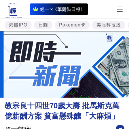
即
經一 x《華爾街日報》
時
財
港股IPO
日圓
Pokemon卡
美股科技股
經
專
題
投
資
樓
市
理
教宗良十四世70歲大壽 批馬斯克萬
財
億薪酬方案 貧富懸殊釀「大麻煩」
商
業