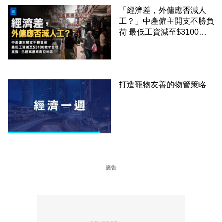
「經濟差，外傭應否減人
工？」中產僱主開支不勝負
荷 最低工資減至$3100蚊
才合理：已經高過東南亞地
區
打造寵物友善的物管策略
廣告