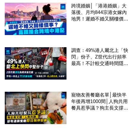
跨境婚姻│「港港婚姻」大
落後、月均844宗港女嫁內
地男！遲婚不婚又關樓價
事？高鐵撮合跨境中港配
調查：49%港人屬北上「快
閃」份子、Z世代出行頻率
最高！不計較交通時間隱形
成本 跨境擁抱大灣區生活
圈
寵物友善餐廳名單│最快半
年後再增1000間│人狗共用
餐具惹爭議？狗主長文撐
「人狗共融」 卻有連鎖餐
廳即日煞停安排