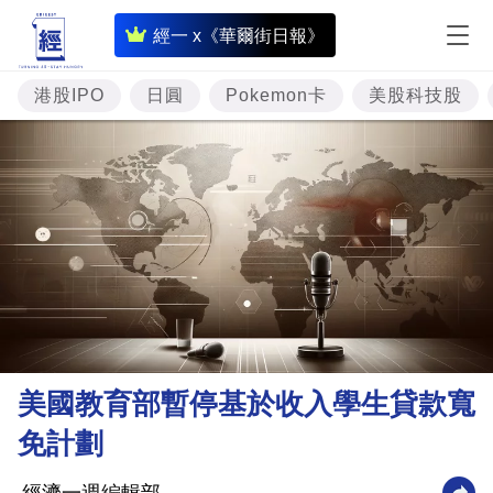
即
經一 x《華爾街日報》
時
財
港股IPO
日圓
Pokemon卡
美股科技股
經
專
題
投
資
樓
市
理
美國教育部暫停基於收入學生貸款寬
財
免計劃
商
業