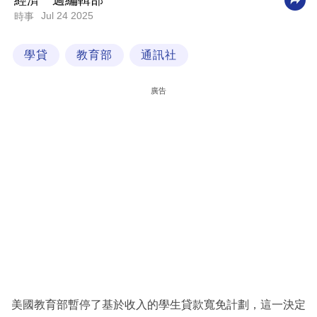
經濟一週編輯部
Jul 24 2025
時事
科
技
學貸
教育部
通訊社
職
場
廣告
生
活
時
事
專
欄
訂
閱
專
美國教育部暫停了基於收入的學生貸款寬免計劃，這一決定
區