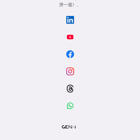
濟一週》
。