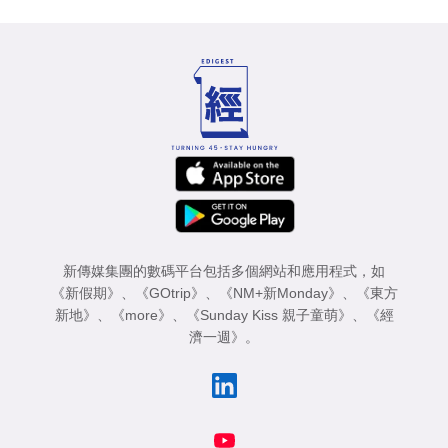
新傳媒集團的數碼平台包括多個網站和應用程式，如
《新假期》
、
《GOtrip》
、
《NM+新Monday》
、
《東方
新地》
、
《more》
、
《Sunday Kiss 親子童萌》
、
《經
濟一週》
。