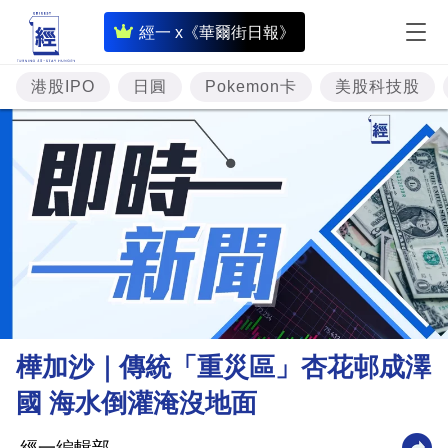
即
經一 x《華爾街日報》
時
財
港股IPO
日圓
Pokemon卡
美股科技股
經
專
題
投
資
樓
市
理
樺加沙｜傳統「重災區」杏花邨成澤
財
國 海水倒灌淹沒地面
商
業