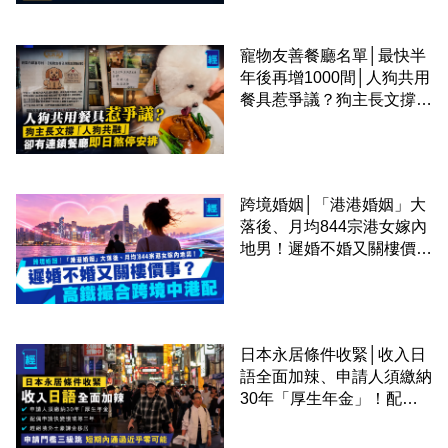
寵物友善餐廳名單│最快半
年後再增1000間│人狗共用
餐具惹爭議？狗主長文撐
「人狗共融」 卻有連鎖餐
廳即日煞停安排
跨境婚姻│「港港婚姻」大
落後、月均844宗港女嫁內
地男！遲婚不婚又關樓價
事？高鐵撮合跨境中港配
日本永居條件收緊│收入日
語全面加辣、申請人須繳納
30年「厚生年金」！配偶
申請快變慢 趕絕境外土豪
課金移居