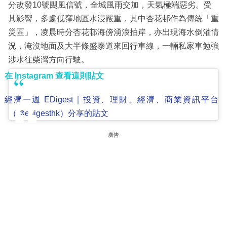
分改發10號颶風信號，全城風雨交加，天氣極端惡劣。受
其影響，多處低窪地區水浸嚴重，其中杏花邨作為傳統「重
災區」，凌晨時分杏花邨海傍湧浪拍岸，亦出現海水倒灌情
況，淹沒地面及大半條盛泰道來回行車線，一輛私家車勉強
涉水往柴灣方向行駛。
在 Instagram 查看這則貼文
經濟一週 EDigest｜投資、理財、經濟、商業資訊平台
（@edigesthk）分享的貼文
廣告