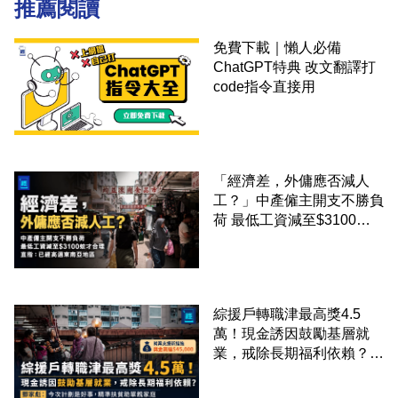
推薦閱讀
免費下載｜懶人必備
ChatGPT特典 改文翻譯打
code指令直接用
「經濟差，外傭應否減人
工？」中產僱主開支不勝負
荷 最低工資減至$3100蚊
才合理：已經高過東南亞地
區
綜援戶轉職津最高獎4.5
萬！現金誘因鼓勵基層就
業，戒除長期福利依賴？鄧
家彪：今次計劃是好事，精
準扶貧助單親家庭