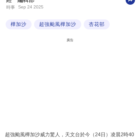
經一編輯部
Sep 24 2025
時事
科
技
樺加沙
超強颱風樺加沙
杏花邨
職
場
廣告
生
活
時
事
專
欄
訂
閱
專
超強颱風樺加沙威力驚人，天文台於今（24日）凌晨2時40
區