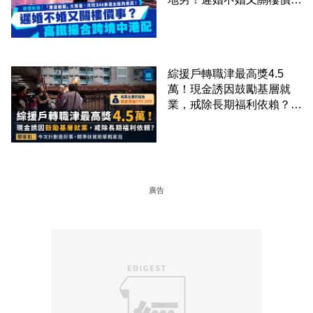
事？高鐵撮合跨境中港配
綜援戶轉職津最高獎4.5
萬！現金誘因鼓勵基層就
業，戒除長期福利依賴？鄧
家彪：今次計劃是好事，精
準扶貧助單親家庭
廣告