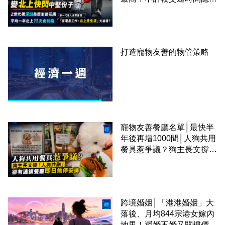
成本 跨境擁抱大灣區生活
圈
打造寵物友善的物管策略
寵物友善餐廳名單│最快半
年後再增1000間│人狗共用
餐具惹爭議？狗主長文撐
「人狗共融」 卻有連鎖餐
廳即日煞停安排
跨境婚姻│「港港婚姻」大
落後、月均844宗港女嫁內
地男！遲婚不婚又關樓價