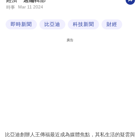
經濟一週編輯部
Mar 11 2024
時事
科
技
即時新聞
比亞迪
科技新聞
財經
職
場
廣告
生
活
時
事
專
欄
訂
閱
專
比亞迪創辦人王傳福最近成為媒體焦點，其私生活的疑雲與
區