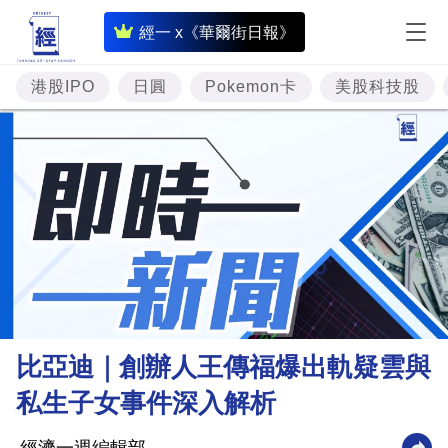
即
經一 x《華爾街日報》
時
財
港股IPO
日圓
Pokemon卡
美股科技股
經
專
題
投
資
樓
市
理
比亞迪｜創辦人王傳福爆出軌疑雲與
財
私生子女事件深入解析
商
業