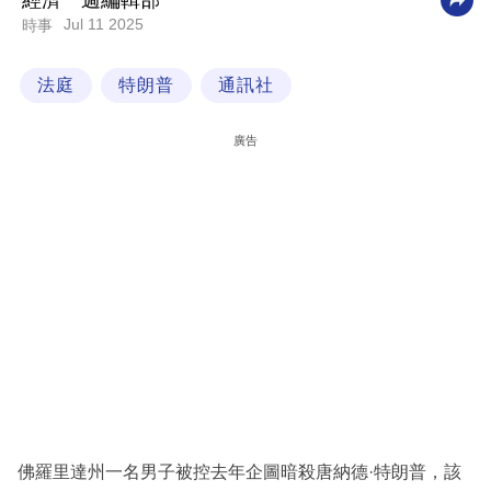
經濟一週編輯部
Jul 11 2025
時事
科
技
法庭
特朗普
通訊社
職
場
廣告
生
活
時
事
專
欄
訂
閱
專
佛羅里達州一名男子被控去年企圖暗殺唐納德·特朗普，該
區