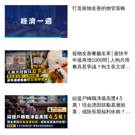
打造寵物友善的物管策略
寵物友善餐廳名單│最快半
年後再增1000間│人狗共用
餐具惹爭議？狗主長文撐
「人狗共融」 卻有連鎖餐
廳即日煞停安排
綜援戶轉職津最高獎4.5
萬！現金誘因鼓勵基層就
業，戒除長期福利依賴？鄧
家彪：今次計劃是好事，精
準扶貧助單親家庭