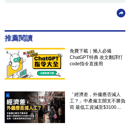
推薦閱讀
免費下載｜懶人必備
ChatGPT特典 改文翻譯打
code指令直接用
「經濟差，外傭應否減人
工？」中產僱主開支不勝負
荷 最低工資減至$3100蚊
才合理：已經高過東南亞地
區