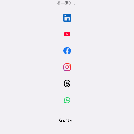
濟一週》
。