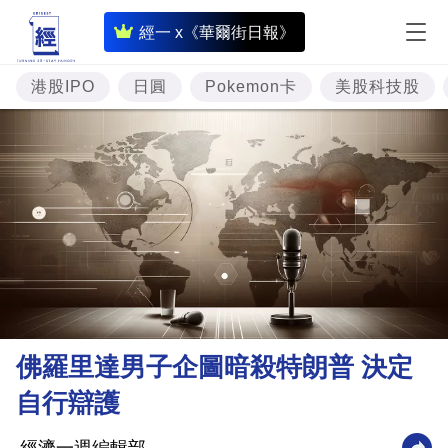
即
經一 x《華爾街日報》
時
財
港股IPO
日圓
Pokemon卡
美股科技股
經
專
題
投
資
樓
市
理
佛羅里達男子企圖暗殺特朗普 決定
財
自行辯護
商
業