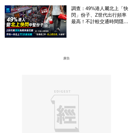
調查：49%港人屬北上「快
閃」份子、Z世代出行頻率
最高！不計較交通時間隱形
成本 跨境擁抱大灣區生活
圈
廣告