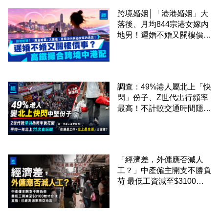
跨境婚姻│「港港婚姻」大
落後、月均844宗港女嫁內
地男！遲婚不婚又關樓價
事？高鐵撮合跨境中港配
調查：49%港人屬北上「快
閃」份子、Z世代出行頻率
最高！不計較交通時間隱形
成本 跨境擁抱大灣區生活
圈
「經濟差，外傭應否減人
工？」中產僱主開支不勝負
荷 最低工資減至$3100蚊
才合理：已經高過東南亞地
區