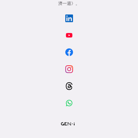
濟一週》
。