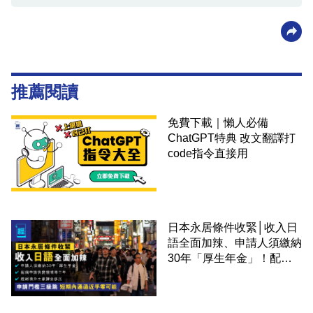
推薦閱讀
免費下載｜懶人必備
ChatGPT特典 改文翻譯打
code指令直接用
日本永居條件收緊│收入日
語全面加辣、申請人須繳納
30年「厚生年金」！配偶
申請快變慢 趕絕境外土豪
課金移居