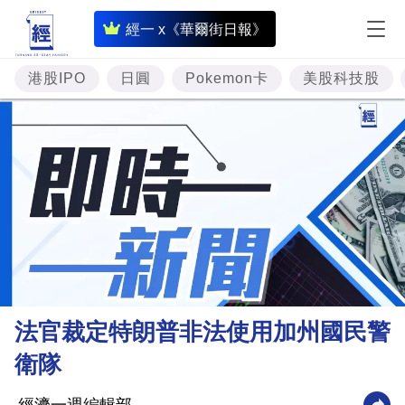
即
經一 x《華爾街日報》
時
財
港股IPO
日圓
Pokemon卡
美股科技股
經
專
題
投
資
樓
市
理
法官裁定特朗普非法使用加州國民警
財
衛隊
商
業