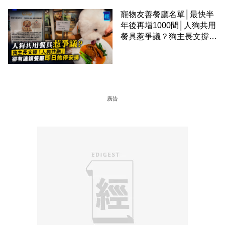
寵物友善餐廳名單│最快半
年後再增1000間│人狗共用
餐具惹爭議？狗主長文撐
「人狗共融」 卻有連鎖餐
廳即日煞停安排
廣告