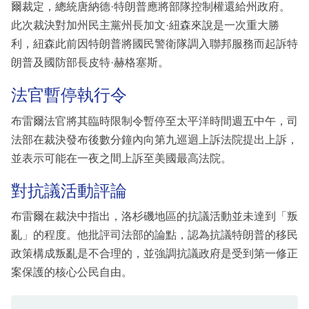
爾裁定，總統唐納德·特朗普應將部隊控制權還給州政府。
此次裁決對加州民主黨州長加文·紐森來說是一次重大勝
利，紐森此前因特朗普將國民警衛隊調入聯邦服務而起訴特
朗普及國防部長皮特·赫格塞斯。
法官暫停執行令
布雷爾法官將其臨時限制令暫停至太平洋時間週五中午，司
法部在裁決發布後數分鐘內向第九巡迴上訴法院提出上訴，
並表示可能在一夜之間上訴至美國最高法院。
對抗議活動評論
布雷爾在裁決中指出，洛杉磯地區的抗議活動並未達到「叛
亂」的程度。他批評司法部的論點，認為抗議特朗普的移民
政策構成叛亂是不合理的，並強調抗議政府是受到第一修正
案保護的核心公民自由。