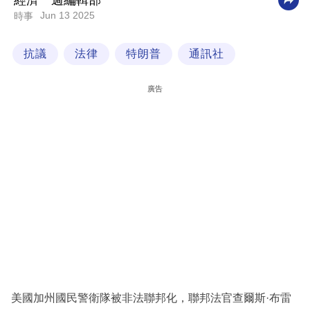
經濟一週編輯部
Jun 13 2025
時事
科
技
抗議
法律
特朗普
通訊社
職
場
廣告
生
活
時
事
專
欄
訂
閱
專
美國加州國民警衛隊被非法聯邦化，聯邦法官查爾斯·布雷
區