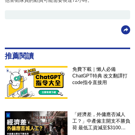
他警衛隊員的動員可能需要長達72小時。
推薦閱讀
免費下載｜懶人必備
ChatGPT特典 改文翻譯打
code指令直接用
「經濟差，外傭應否減人
工？」中產僱主開支不勝負
荷 最低工資減至$3100蚊
才合理：已經高過東南亞地