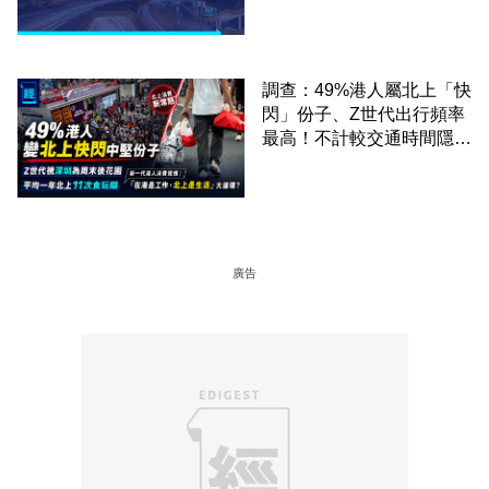
調查：49%港人屬北上「快
閃」份子、Z世代出行頻率
最高！不計較交通時間隱形
成本 跨境擁抱大灣區生活
圈
廣告