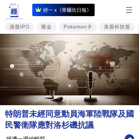
即
經一 x《華爾街日報》
時
財
港股IPO
匯金
Pokemon卡
美股科技股
經
專
題
投
資
樓
市
理
特朗普未經同意動員海軍陸戰隊及國
財
民警衛隊應對洛杉磯抗議
商
業