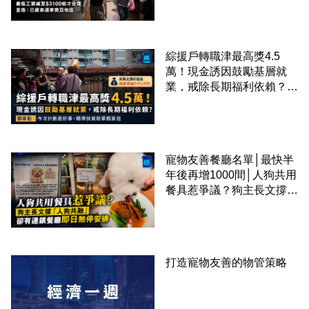
區
綜援戶轉職津最高獎4.5
萬！現金誘因鼓勵基層就
業，戒除長期福利依賴？鄧
家彪：今次計劃是好事，精
準扶貧助單親家庭
寵物友善餐廳名單│最快半
年後再增1000間│人狗共用
餐具惹爭議？狗主長文撐
「人狗共融」 卻有連鎖餐
廳即日煞停安排
打造寵物友善的物管策略