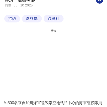
經濟一週編輯部
Jun 10 2025
時事
科
技
抗議
洛杉磯
通訊社
職
場
廣告
生
活
時
事
專
欄
訂
閱
專
約500名來自加州海軍陸戰隊空地戰鬥中心的海軍陸戰隊員
區