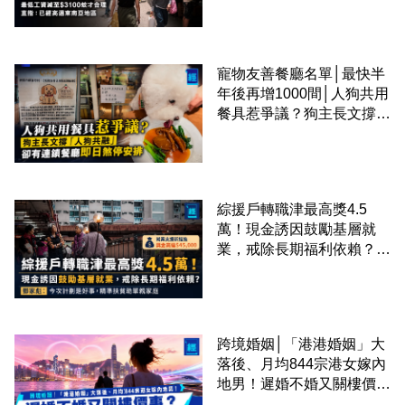
區
寵物友善餐廳名單│最快半
年後再增1000間│人狗共用
餐具惹爭議？狗主長文撐
「人狗共融」 卻有連鎖餐
廳即日煞停安排
綜援戶轉職津最高獎4.5
萬！現金誘因鼓勵基層就
業，戒除長期福利依賴？鄧
家彪：今次計劃是好事，精
準扶貧助單親家庭
跨境婚姻│「港港婚姻」大
落後、月均844宗港女嫁內
地男！遲婚不婚又關樓價
事？高鐵撮合跨境中港配