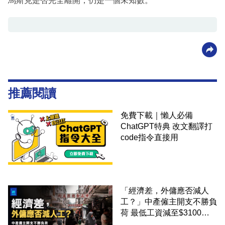
馬斯克是否完全離開，仍是一個未知數。
推薦閱讀
免費下載｜懶人必備
ChatGPT特典 改文翻譯打
code指令直接用
「經濟差，外傭應否減人
工？」中產僱主開支不勝負
荷 最低工資減至$3100蚊
才合理：已經高過東南亞地