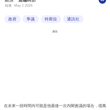
經濟一週編輯部
May 1 2025
時事
科
技
政府
爭議
特斯拉
通訊社
職
場
廣告
生
活
時
事
專
欄
訂
閱
專
在未來一段時間內可能是他最後一次內閣會議的場合，億萬
區