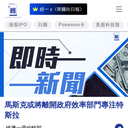
即
經一 x《華爾街日報》
時
財
港股IPO
日圓
Pokemon卡
美股科技股
經
專
題
投
資
樓
市
理
馬斯克或將離開政府效率部門專注特
財
斯拉
商
業