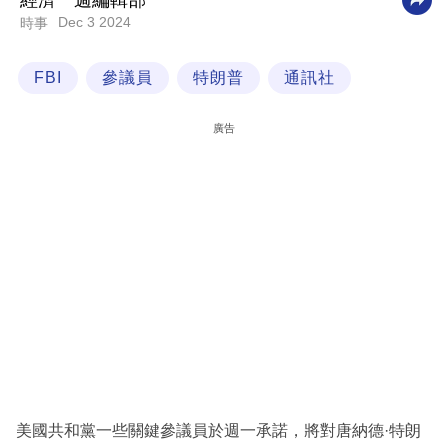
經濟一週編輯部
Dec 3 2024
時事
科
技
FBI
參議員
特朗普
通訊社
職
場
廣告
生
活
時
事
專
欄
訂
閱
專
美國共和黨一些關鍵參議員於週一承諾，將對唐納德·特朗
區