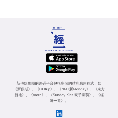
新傳媒集團的數碼平台包括多個網站和應用程式，如
《新假期》
、
《GOtrip》
、
《NM+新Monday》
、
《東方
新地》
、
《more》
、
《Sunday Kiss 親子童萌》
、
《經
濟一週》
。