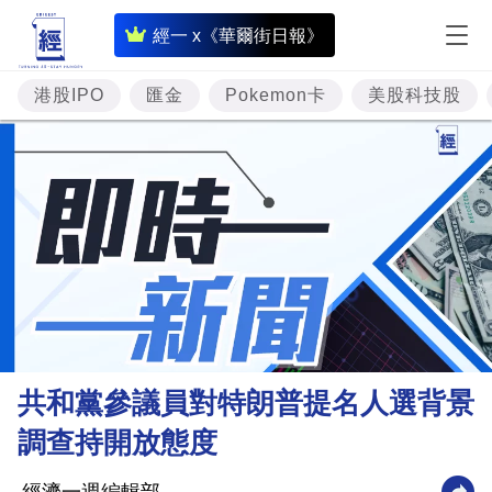
即
經一 x《華爾街日報》
時
財
港股IPO
匯金
Pokemon卡
美股科技股
經
專
題
投
資
樓
市
理
共和黨參議員對特朗普提名人選背景
財
調查持開放態度
商
業