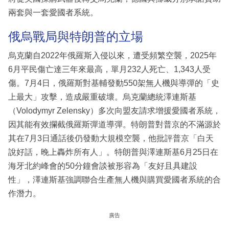
兩套與一套愛國者系統。
俄烏戰局與特朗普的立場
烏克蘭自2022年俄羅斯入侵以來，遭受頻繁空襲，2025年
6月平民傷亡達三年來最高，單月232人死亡、1,343人受
傷。7月4日，俄羅斯對基輔發動550架無人機與導彈的「史
上最大」攻擊，造成嚴重破壞。烏克蘭總統澤連斯基
（Volodymyr Zelensky）多次向盟友請求增援愛國者系統，
因其能有效攔截俄羅斯彈道導彈。特朗普對普京的不滿源於
其在7月3日通話後仍發動大規模空襲，他批評普京「白天
說好話，晚上轟炸所有人」。特朗普與澤連斯基6月25日在
海牙北約峰會的50分鐘會談被形容為「友好且具建設
性」，澤連斯基強調聯合生產無人機與購買愛國者系統的合
作潛力。
廣告