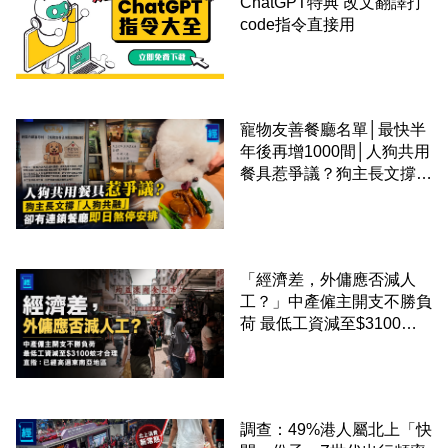
ChatGPT特典 改文翻譯打
code指令直接用
寵物友善餐廳名單│最快半
年後再增1000間│人狗共用
餐具惹爭議？狗主長文撐
「人狗共融」 卻有連鎖餐
廳即日煞停安排
「經濟差，外傭應否減人
工？」中產僱主開支不勝負
荷 最低工資減至$3100蚊
才合理：已經高過東南亞地
區
調查：49%港人屬北上「快