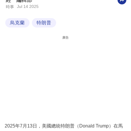
經一編輯部
Jul 14 2025
時事
科
技
烏克蘭
特朗普
職
場
廣告
生
活
時
事
專
欄
訂
閱
專
2025年7月13日，美國總統特朗普（Donald Trump）在馬
區