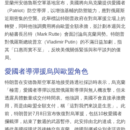
里蘭州安德魯斯空軍基地宣布，美國將向烏克蘭提供愛國者
（Patriot）防空導彈，以增強基輔的防禦能力，應對俄羅斯
近期密集的空襲。此舉標誌特朗普政府在對烏軍援立場上的
轉變，同時他強調費用將由歐盟全額承擔，並計劃本週與北
約秘書長呂特（Mark Rutte）會面討論烏克蘭局勢。特朗普
對俄羅斯總統普京（Vladimir Putin）的不滿日益加劇，指
其「口惠而實不至」，反映美俄關係緊張與和平談判的僵
局。
愛國者導彈援烏與歐盟角色
特朗普在安德魯斯空軍基地接受路透社採訪時表示，烏克蘭
「極需」愛國者導彈以抵禦俄羅斯導彈與無人機攻擊，但未
透露具體數量或交付時間表。他強調，美國不會直接承擔費
用，而是由歐盟全額支付，稱「這對我們來說是生意」。此
前，特朗普於7月8日宣布恢復對烏軍援，包括10枚愛國者
攔截彈，結束了數週的武器暫停。此安排由北約達成，北約
將從美國採購武器後轉交烏克蘭，德國與挪威分別承諾資助