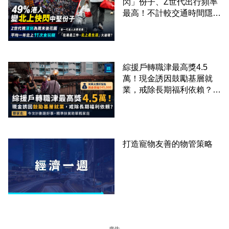
閃」份子、Z世代出行頻率
最高！不計較交通時間隱形
成本 跨境擁抱大灣區生活
圈
綜援戶轉職津最高獎4.5
萬！現金誘因鼓勵基層就
業，戒除長期福利依賴？鄧
家彪：今次計劃是好事，精
準扶貧助單親家庭
打造寵物友善的物管策略