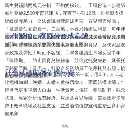
新生兒補貼兩萬元被指「不夠奶粉錢」，工聯會進一步建議
每年發放2,500元育兒津貼，涵蓋至小孩12歲，盼長期支援
紓緩撫養壓力。立法會議員陸頌雄坦言，育兒開支極高，
「基層撐住養都要一、二百萬，不要只給出世利是，每年津
工作繁忙 家庭分居成常態
貼才有效鼓勵生育」。他更指出，小朋友減少連帶家庭消費
年輕夫婦受限房屋及工時壓力，婚後被迫分居、育兒分擔困
減弱，「酒樓結業亦與生育率下降有關」.
難。即使有子女，雙方仍難以兼顧工作與育兒，反映家庭友
善政策及彈性工時刻不容緩。工聯會建議生育婦女設半年
「保障期」，防止因育兒被解僱，並強化托兒服務、延長托
管時間至晚上及周末，鼓勵企業資助員工使用托兒名額，協
社會結構與價值觀轉變
2025年香港總和生育率已跌至全球第一低，僅0.8，人口老
助婦女快速回歸職場。
化危機加劇：晚婚、未婚人數持續增加，家庭結構收縮，年
輕世代更重視個人自由、生活質素，傳統「養兒防老」觀念
式微。專家分析現有經濟、房屋及育兒障礙，需要政府多管
齊下改革職場及社區支援，並透過價值觀宣傳重塑生育和家
庭形象.
廣告