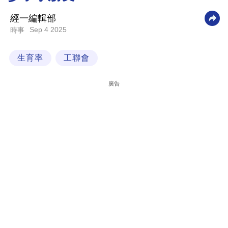
科
經一編輯部
技
Sep 4 2025
時事
職
生育率
工聯會
場
生
廣告
活
時
事
專
欄
訂
閱
專
區