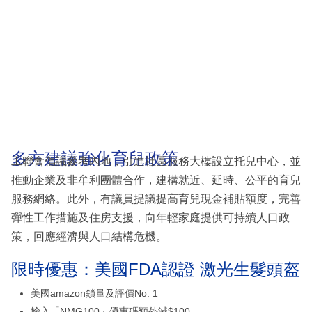
多方建議強化育兒政策
工聯會倡議參考內地，引進社區服務大樓設立托兒中心，並
推動企業及非牟利團體合作，建構就近、延時、公平的育兒
服務網絡。此外，有議員提議提高育兒現金補貼額度，完善
彈性工作措施及住房支援，向年輕家庭提供可持續人口政
策，回應經濟與人口結構危機。
限時優惠：美國FDA認證 激光生髮頭盔
美國amazon鎖量及評價No. 1
輸入「NMG100」優惠碼額外減$100