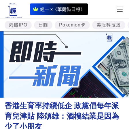
即
經一 x《華爾街日報》
時
財
港股IPO
日圓
Pokemon卡
美股科技股
經
專
題
投
資
樓
市
理
香港生育率持續低企 政黨倡每年派
財
育兒津貼 陸頌雄：酒樓結業是因為
商
少了小朋友
業