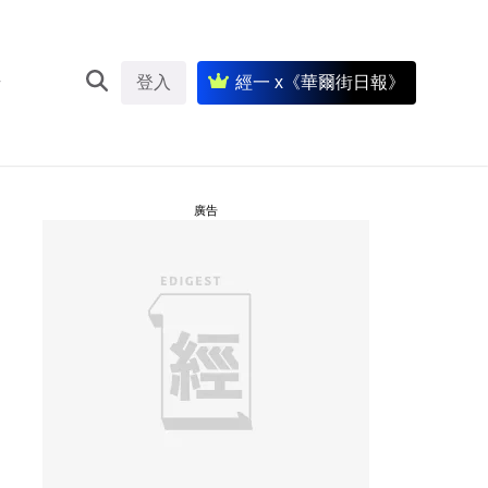
登入
經一 x《華爾街日報》
廣告