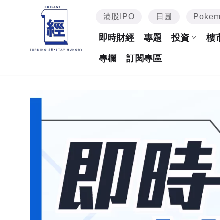
港股IPO
日圓
Poke
即時財經
專題
投資
樓
專欄
訂閱專區