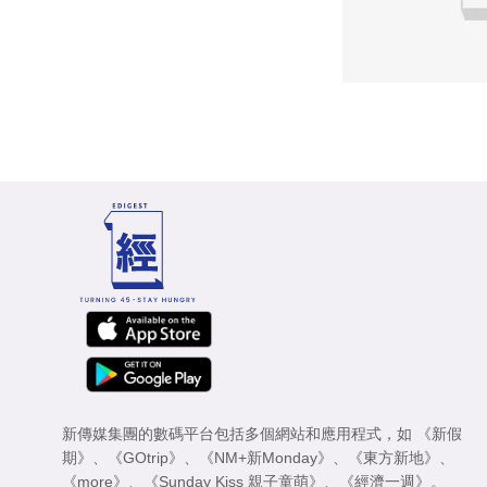
新傳媒集團的數碼平台包括多個網站和應用程式，如
《新假
期》
、
《GOtrip》
、
《NM+新Monday》
、
《東方新地》
、
《more》
、
《Sunday Kiss 親子童萌》
、
《經濟一週》
。