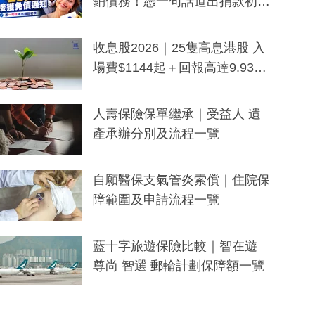
銷債務！憑一句話道出捐款初
衷：加州26萬人接獲免債通知、
一度被誤當詐騙手段
收息股2026｜25隻高息港股 入
場費$1144起＋回報高達9.93
厘！持續更新
人壽保險保單繼承｜受益人 遺
產承辦分別及流程一覽
自願醫保支氣管炎索償｜住院保
障範圍及申請流程一覽
藍十字旅遊保險比較｜智在遊
尊尚 智選 郵輪計劃保障額一覽