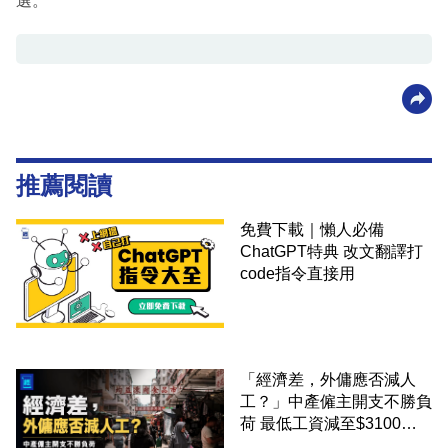
選。
推薦閱讀
免費下載｜懶人必備
ChatGPT特典 改文翻譯打
code指令直接用
「經濟差，外傭應否減人
工？」中產僱主開支不勝負
荷 最低工資減至$3100蚊
才合理：已經高過東南亞地