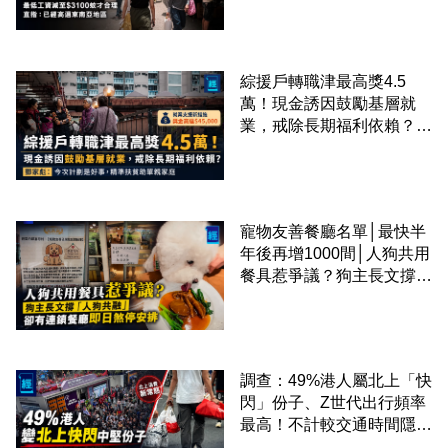
區
綜援戶轉職津最高獎4.5
萬！現金誘因鼓勵基層就
業，戒除長期福利依賴？鄧
家彪：今次計劃是好事，精
準扶貧助單親家庭
寵物友善餐廳名單│最快半
年後再增1000間│人狗共用
餐具惹爭議？狗主長文撐
「人狗共融」 卻有連鎖餐
廳即日煞停安排
調查：49%港人屬北上「快
閃」份子、Z世代出行頻率
最高！不計較交通時間隱形
成本 跨境擁抱大灣區生活