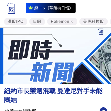
即
經一 x《華爾街日報》
時
財
港股IPO
日圓
Pokemon卡
美股科技股
經
專
題
投
資
樓
市
理
紐約市長競選混戰 曼達尼對手未能
財
團結
商
業