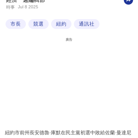
經濟一週編輯部
Jul 8 2025
時事
科
技
市長
競選
紐約
通訊社
職
場
廣告
生
活
時
事
專
欄
訂
閱
專
紐約市前州長安德魯·庫默在民主黨初選中敗給佐蘭·曼達尼
區