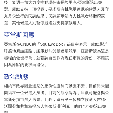
後，於週一加大力度推動現任市長埃里克·亞當斯退出競
選。庫默支持一項提案，要求所有挑戰曼達尼的候選人遵守
九月份進行的民調結果，民調顯示最有力挑戰者將繼續競
選，其他候選人則暫停競選並支持該候選人。
亞當斯回應
亞當斯在CNBC的「Squawk Box」節目中表示，庫默最近
呼籲他應該讓路，讓庫默能與曼達尼競爭。亞當斯認為這是
極端的傲慢行為，並強調自己作為現任市長的身份，不應該
因為庫默的要求而退位。
政治動態
紐約市政界因曼達尼的壓倒性勝利而動盪不安，目前尚未能
團結在一位候選人身後。目前的觀察認為，庫默可能會與亞
當斯分擔市黑人選票。此外，還有第三位獨立候選人吉姆·
沃爾登和共和黨提名人柯蒂斯·斯利瓦，他們也拒絕退出競