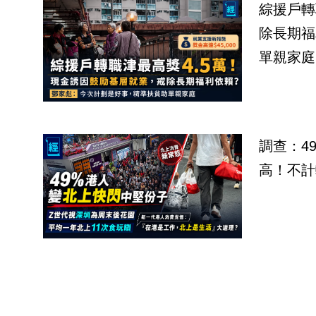
綜援戶轉
除長期福
單親家庭
調查：4
高！不計