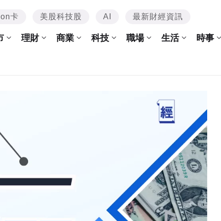
mon卡
美股科技股
AI
最新財經資訊
市
理財
商業
科技
職場
生活
時事