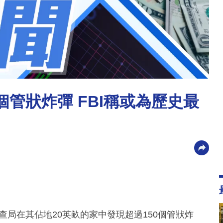
個管狀炸彈 FBI稱或為歷史最
查局在其佔地20英畝的家中發現超過150個管狀炸