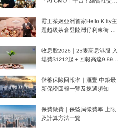
「AI CMO」平台！結合社交聆
聽與廣東話大模型 助中小企數
分鐘生成「貼地」宣傳短片
霸王茶姬亞洲首家Hello Kitty主
題超級茶倉登陸灣仔利東街 推
出首創「伯爵紅茶色」Hello Kitt
y及香港限定特調系列
收息股2026｜25隻高息港股 入
場費$1212起＋回報高達9.89
厘！持續更新
儲蓄保險回報率｜滙豐 中銀最
新保證回報一覽及揀選須知
保費徵費｜保監局徵費率 上限
及計算方法一覽