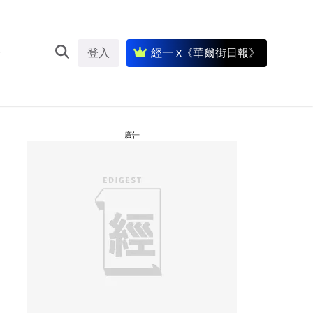
登入
經一 x《華爾街日報》
廣告