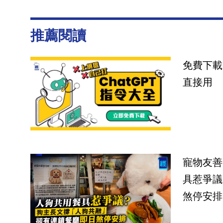
推薦閱讀
免費下載
直接用
寵物友善
具惹爭議
煞停安排