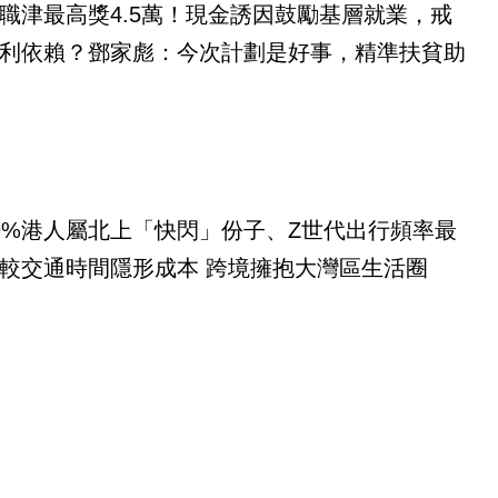
職津最高獎4.5萬！現金誘因鼓勵基層就業，戒
利依賴？鄧家彪：今次計劃是好事，精準扶貧助
9%港人屬北上「快閃」份子、Z世代出行頻率最
較交通時間隱形成本 跨境擁抱大灣區生活圈