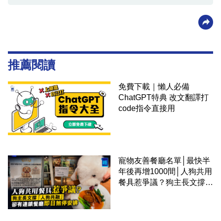
推薦閱讀
免費下載｜懶人必備
ChatGPT特典 改文翻譯打
code指令直接用
寵物友善餐廳名單│最快半
年後再增1000間│人狗共用
餐具惹爭議？狗主長文撐
「人狗共融」 卻有連鎖餐
廳即日煞停安排