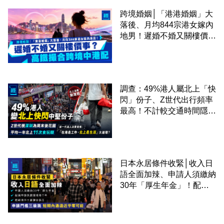
跨境婚姻│「港港婚姻」大
落後、月均844宗港女嫁內
地男！遲婚不婚又關樓價
事？高鐵撮合跨境中港配
調查：49%港人屬北上「快
閃」份子、Z世代出行頻率
最高！不計較交通時間隱形
成本 跨境擁抱大灣區生活
圈
日本永居條件收緊│收入日
語全面加辣、申請人須繳納
30年「厚生年金」！配偶
申請快變慢 趕絕境外土豪
課金移居