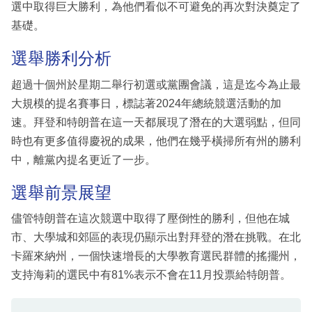
選中取得巨大勝利，為他們看似不可避免的再次對決奠定了
基礎。
選舉勝利分析
超過十個州於星期二舉行初選或黨團會議，這是迄今為止最
大規模的提名賽事日，標誌著2024年總統競選活動的加
速。拜登和特朗普在這一天都展現了潛在的大選弱點，但同
時也有更多值得慶祝的成果，他們在幾乎橫掃所有州的勝利
中，離黨內提名更近了一步。
選舉前景展望
儘管特朗普在這次競選中取得了壓倒性的勝利，但他在城
市、大學城和郊區的表現仍顯示出對拜登的潛在挑戰。在北
卡羅來納州，一個快速增長的大學教育選民群體的搖擺州，
支持海莉的選民中有81%表示不會在11月投票給特朗普。