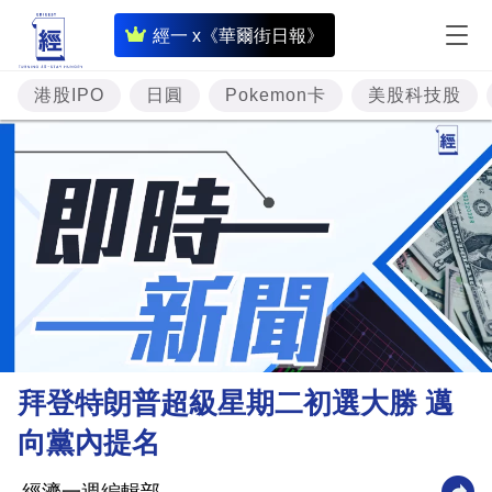
即
經一 x《華爾街日報》
時
財
港股IPO
日圓
Pokemon卡
美股科技股
經
專
題
投
資
樓
市
理
拜登特朗普超級星期二初選大勝 邁
財
向黨內提名
商
業