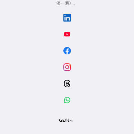
濟一週》
。