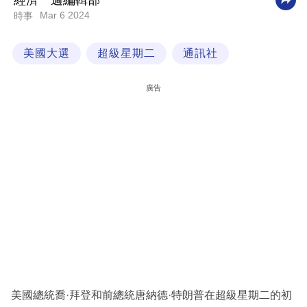
經濟一週編輯部
Mar 6 2024
時事
科
技
美國大選
超級星期二
通訊社
職
場
廣告
生
活
時
事
專
欄
訂
閱
專
美國總統喬·拜登和前總統唐納德·特朗普在超級星期二的初
區