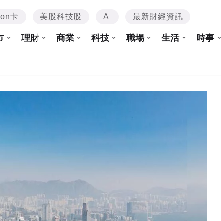
mon卡
美股科技股
AI
最新財經資訊
市
理財
商業
科技
職場
生活
時事