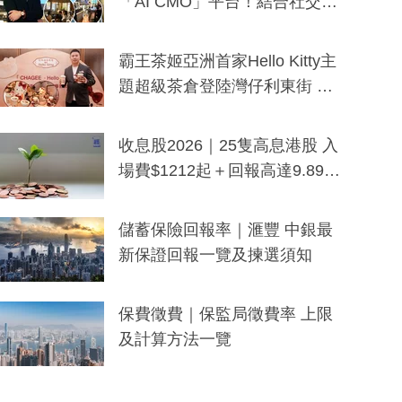
「AI CMO」平台！結合社交聆
聽與廣東話大模型 助中小企數
分鐘生成「貼地」宣傳短片
霸王茶姬亞洲首家Hello Kitty主
題超級茶倉登陸灣仔利東街 推
出首創「伯爵紅茶色」Hello Kitt
y及香港限定特調系列
收息股2026｜25隻高息港股 入
場費$1212起＋回報高達9.89
厘！持續更新
儲蓄保險回報率｜滙豐 中銀最
新保證回報一覽及揀選須知
保費徵費｜保監局徵費率 上限
及計算方法一覽