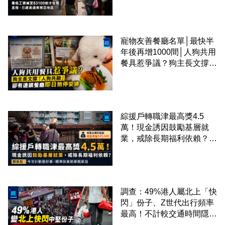
區
寵物友善餐廳名單│最快半
年後再增1000間│人狗共用
餐具惹爭議？狗主長文撐
「人狗共融」 卻有連鎖餐
廳即日煞停安排
綜援戶轉職津最高獎4.5
萬！現金誘因鼓勵基層就
業，戒除長期福利依賴？鄧
家彪：今次計劃是好事，精
準扶貧助單親家庭
調查：49%港人屬北上「快
閃」份子、Z世代出行頻率
最高！不計較交通時間隱形
成本 跨境擁抱大灣區生活