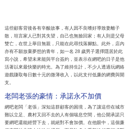
這些顧客背後各有辛酸故事，有人因不良嗜好導致妻離子
散，坦言家人已對其失望，自己也無臉回家；有人則是父母
雙亡，在世上舉目無親，只能在此尋找落腳點。此外，店內
亦有不願放棄夢想的青年，如一名 28 歲男子選擇隱居於此
寫小說，希望未來能與平台簽約，並表示在網吧的日子是他
活著以來最快樂的時光。為了維持生計，不少人透過玩網絡
遊戲賺取每日數十元的微薄收入，以此支付低廉的網費與開
支。
老闆老張的豪情：承諾永不加價
網吧老闆「老張」深知這群顧客的困境，為了讓這些在城市
難以立足、農村又回不去的人有個喘息空間，他公開承諾只
要網吧還能經營下去，就絕對不會加價。在他眼中，這個廉