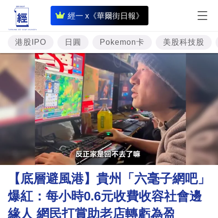
即
經一 x《華爾街日報》
時
財
港股IPO
日圓
Pokemon卡
美股科技股
經
專
題
投
資
樓
市
理
【底層避風港】貴州「六毫子網吧」
財
爆紅：每小時0.6元收費收容社會邊
商
緣人 網民打賞助老店轉虧為盈
業