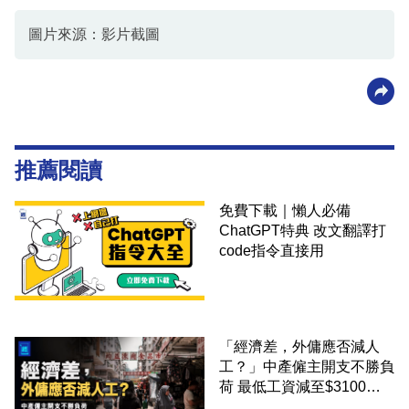
圖片來源：影片截圖
推薦閱讀
免費下載｜懶人必備
ChatGPT特典 改文翻譯打
code指令直接用
「經濟差，外傭應否減人
工？」中產僱主開支不勝負
荷 最低工資減至$3100蚊
才合理：已經高過東南亞地