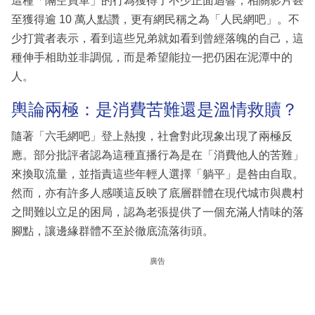
這種「隔空買單」的行為獲得了不少正面迴響，相關影片甚
至獲得逾 10 萬人點讚，更有網民稱之為「人民網吧」。不
少打賞者表示，看到這些兄弟就如看到曾經落魄的自己，這
種伸手相助並非調侃，而是希望能拉一把仍困在泥潭中的
人。
輿論兩極：是消費苦難還是溫情救贖？
隨著「六毛網吧」登上熱搜，社會對此現象出現了兩極反
應。部分批評者認為這種直播行為是在「消費他人的苦難」
來換取流量，並指責這些年輕人選擇「躺平」是咎由自取。
然而，亦有許多人感嘆這反映了底層群體在現代城市與農村
之間難以立足的困局，認為老張提供了一個充滿人情味的落
腳點，讓邊緣群體不至於徹底流落街頭。
廣告