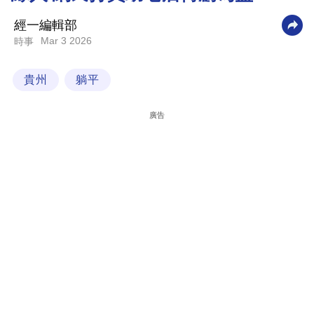
科
經一編輯部
技
Mar 3 2026
時事
職
貴州
躺平
場
生
廣告
活
時
事
專
欄
訂
閱
專
區