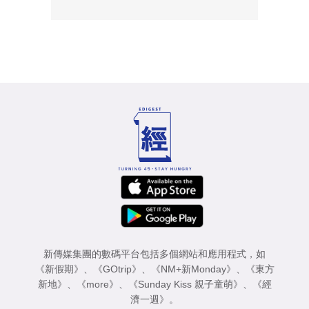
新傳媒集團的數碼平台包括多個網站和應用程式，如
《新假期》
、
《GOtrip》
、
《NM+新Monday》
、
《東方
新地》
、
《more》
、
《Sunday Kiss 親子童萌》
、
《經
濟一週》
。