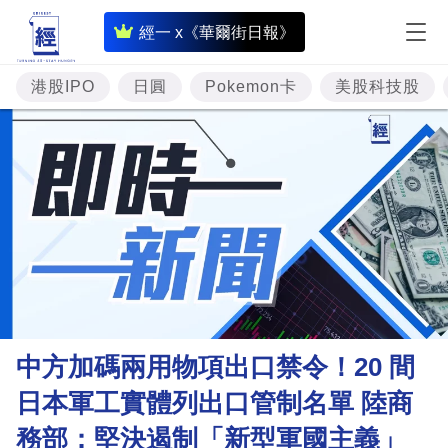
即
經一 x《華爾街日報》
時
財
港股IPO
日圓
Pokemon卡
美股科技股
經
專
題
投
資
樓
市
理
中方加碼兩用物項出口禁令！20 間
財
日本軍工實體列出口管制名單 陸商
商
務部：堅決遏制「新型軍國主義」
業