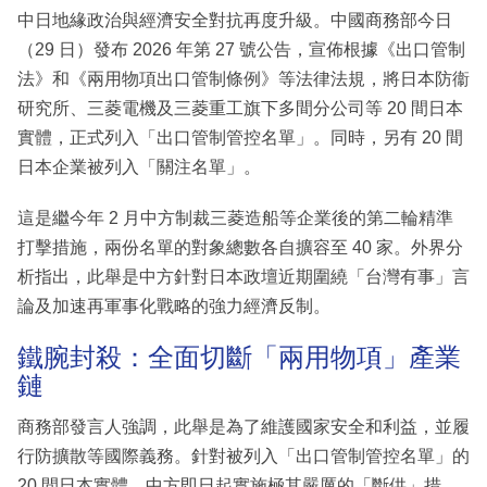
中日地緣政治與經濟安全對抗再度升級。中國商務部今日
（29 日）發布 2026 年第 27 號公告，宣佈根據《出口管制
法》和《兩用物項出口管制條例》等法律法規，將日本防衞
研究所、三菱電機及三菱重工旗下多間分公司等 20 間日本
實體，正式列入「出口管制管控名單」。同時，另有 20 間
日本企業被列入「關注名單」。
這是繼今年 2 月中方制裁三菱造船等企業後的第二輪精準
打擊措施，兩份名單的對象總數各自擴容至 40 家。外界分
析指出，此舉是中方針對日本政壇近期圍繞「台灣有事」言
論及加速再軍事化戰略的強力經濟反制。
鐵腕封殺：全面切斷「兩用物項」產業
鏈
商務部發言人強調，此舉是為了維護國家安全和利益，並履
行防擴散等國際義務。針對被列入「出口管制管控名單」的
20 間日本實體，中方即日起實施極其嚴厲的「斷供」措