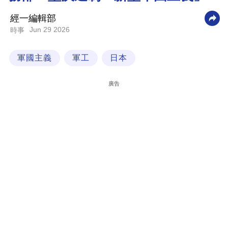
科
經一編輯部
技
Jun 29 2026
時事
職
軍國主義
軍工
日本
場
生
廣告
活
時
事
專
欄
訂
閱
專
區