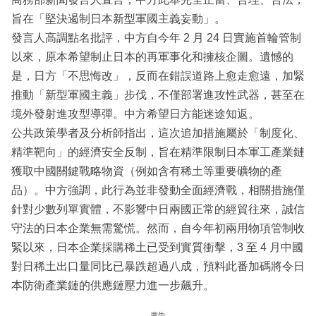
旨在「堅決遏制日本新型軍國主義妄動」。
發言人高調點名批評，中方自今年 2 月 24 日實施首輪管制
以來，原本希望制止日本的再軍事化和擁核企圖。遺憾的
是，日方「不思悔改」，反而在錯誤道路上愈走愈遠，加緊
推動「新型軍國主義」步伐，不僅部署進攻性武器，甚至在
境外發射進攻型導彈。中方希望日方能迷途知返。
公共政策學者及分析師指出，這次追加措施屬於「制度化、
精準靶向」的經濟安全反制，旨在精準限制日本軍工產業鏈
獲取中國關鍵戰略物資（例如含有稀土等重要礦物的產
品）。中方強調，此行為並非發動全面經濟戰，相關措施僅
針對少數列單實體，不影響中日兩國正常的經貿往來，誠信
守法的日本企業無需驚慌。然而，自今年初兩用物項管制收
緊以來，日本企業採購稀土已受到實質衝擊，3 至 4 月中國
對日稀土出口量同比已暴跌超過八成，預料此番加碼將令日
本防衛產業鏈的供應鏈壓力進一步飆升。
廣告