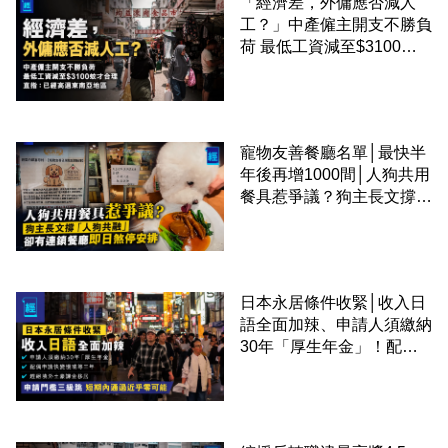
「經濟差，外傭應否減人
工？」中產僱主開支不勝負
荷 最低工資減至$3100蚊
才合理：已經高過東南亞地
區
寵物友善餐廳名單│最快半
年後再增1000間│人狗共用
餐具惹爭議？狗主長文撐
「人狗共融」 卻有連鎖餐
廳即日煞停安排
日本永居條件收緊│收入日
語全面加辣、申請人須繳納
30年「厚生年金」！配偶
申請快變慢 趕絕境外土豪
課金移居