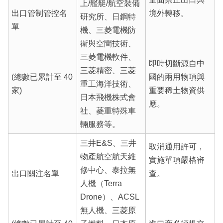
上/艦艇/航空裝備
出口管制管控名
境外轉移。
研究所、日鋼特
單
機、三菱電機防
衛與空間技術、
三菱電機軟件、
即時切斷源自中
三菱精密、三菱
(總數已累計至 40
國的兩用物項與
重工海洋技術、
家)
重要稀土物資供
日本飛機株式會
應。
社、菱重特殊車
輛服務等。
三井E&S、三井
取消通用許可，
物產航空航天維
實施單項嚴格審
修中心、泰拉無
出口關注名單
查。
人機（Terra
Drone）、ACSL
無人機、三菱原