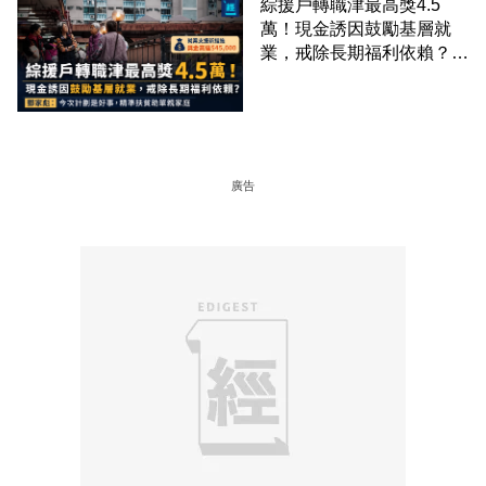
綜援戶轉職津最高獎4.5
萬！現金誘因鼓勵基層就
業，戒除長期福利依賴？鄧
家彪：今次計劃是好事，精
準扶貧助單親家庭
廣告