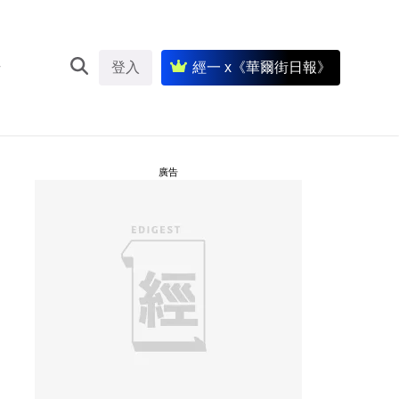
登入
經一 x《華爾街日報》
廣告