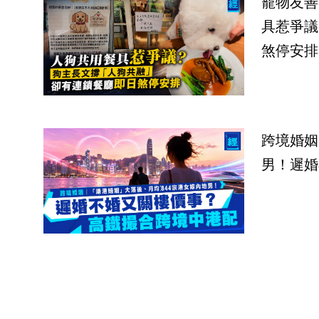
寵物友善
具惹爭議
煞停安排
跨境婚姻
男！遲婚