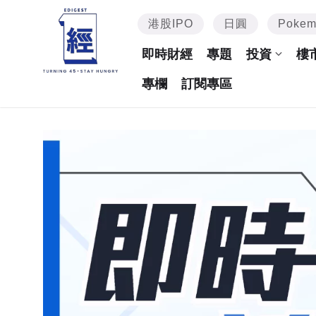
港股IPO
日圓
Poke
即時財經
專題
投資
樓
專欄
訂閱專區