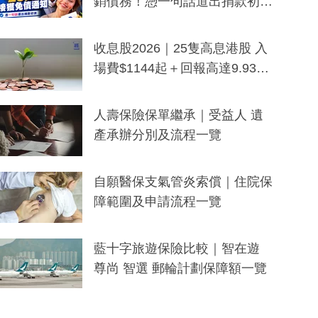
銷債務！憑一句話道出捐款初
衷：加州26萬人接獲免債通知、
一度被誤當詐騙手段
收息股2026｜25隻高息港股 入
場費$1144起＋回報高達9.93
厘！持續更新
人壽保險保單繼承｜受益人 遺
產承辦分別及流程一覽
自願醫保支氣管炎索償｜住院保
障範圍及申請流程一覽
藍十字旅遊保險比較｜智在遊
尊尚 智選 郵輪計劃保障額一覽