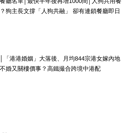
餐廳名單│最快半年後再增1000間│人狗共用餐
？狗主長文撐「人狗共融」 卻有連鎖餐廳即日
│「港港婚姻」大落後、月均844宗港女嫁內地
不婚又關樓價事？高鐵撮合跨境中港配