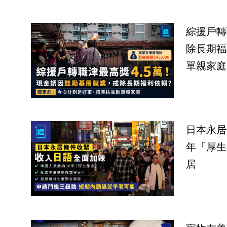
綜援戶轉
除長期福
單親家庭
日本永居
年「厚生
居