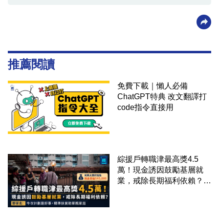
推薦閱讀
免費下載｜懶人必備
ChatGPT特典 改文翻譯打
code指令直接用
綜援戶轉職津最高獎4.5
萬！現金誘因鼓勵基層就
業，戒除長期福利依賴？鄧
家彪：今次計劃是好事，精
準扶貧助單親家庭