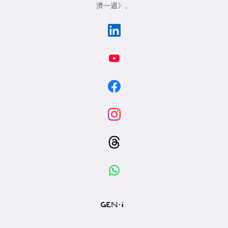
濟一週》
。