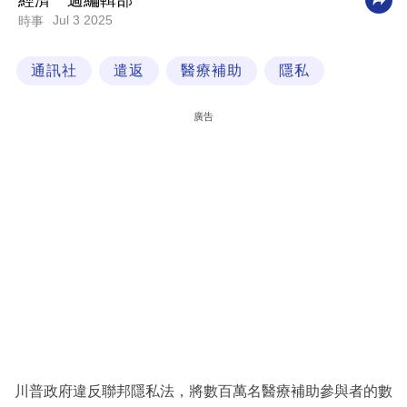
經濟一週編輯部
Jul 3 2025
時事
科
技
通訊社
遣返
醫療補助
隱私
職
場
廣告
生
活
時
事
專
欄
訂
閱
專
川普政府違反聯邦隱私法，將數百萬名醫療補助參與者的數
區