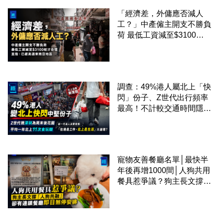
「經濟差，外傭應否減人
工？」中產僱主開支不勝負
荷 最低工資減至$3100蚊
才合理：已經高過東南亞地
區
調查：49%港人屬北上「快
閃」份子、Z世代出行頻率
最高！不計較交通時間隱形
成本 跨境擁抱大灣區生活
圈
寵物友善餐廳名單│最快半
年後再增1000間│人狗共用
餐具惹爭議？狗主長文撐
「人狗共融」 卻有連鎖餐
廳即日煞停安排