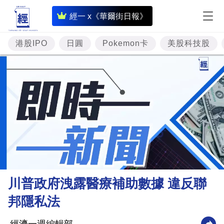
即
經一 x《華爾街日報》
時
財
港股IPO
日圓
Pokemon卡
美股科技股
經
專
題
投
資
樓
市
理
川普政府洩露醫療補助數據 違反聯
財
邦隱私法
商
業