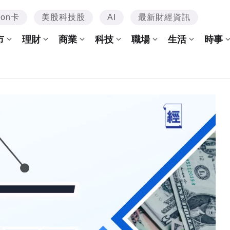
mon卡
美股科技股
AI
最新財經資訊
市
理財
商業
科技
職場
生活
時事