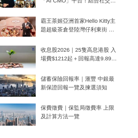
「AI CMO」平台！結合社交聆
聽與廣東話大模型 助中小企數
分鐘生成「貼地」宣傳短片
霸王茶姬亞洲首家Hello Kitty主
題超級茶倉登陸灣仔利東街 推
出首創「伯爵紅茶色」Hello Kitt
y及香港限定特調系列
收息股2026｜25隻高息港股 入
場費$1212起＋回報高達9.89
厘！持續更新
儲蓄保險回報率｜滙豐 中銀最
新保證回報一覽及揀選須知
保費徵費｜保監局徵費率 上限
及計算方法一覽