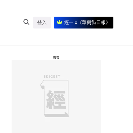
登入
經一 x《華爾街日報》
廣告