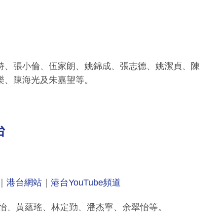
李慧詩、張小倫、伍家朗、姚錦成、張志德、姚潔貞、陳
樂、陳海光及朱嘉望等。
台
｜
港台網站
｜
港台YouTube頻道
翠怡、黃蘊瑤、林定勤、潘杰寧、余翠怡等。