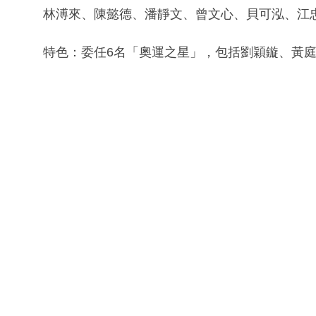
林溥來、陳懿德、潘靜文、曾文心、貝可泓、江
特色：委任6名「奧運之星」，包括劉穎鏇、黃