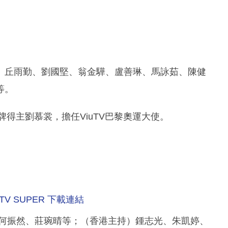
嘉殷、丘雨勤、劉國堅、翁金驊、盧善琳、馬詠茹、陳健
等。
牌得主劉慕裳，擔任ViuTV巴黎奧運大使。
TV SUPER 下載連結
、何振然、莊琬晴等；（香港主持）鍾志光、朱凱婷、