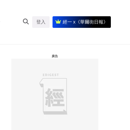
登入
經一 x《華爾街日報》
廣告