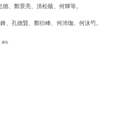
忠德、鄭景亮、洪松蔭、何輝等。
庭鋒、孔德賢、鄭衍峰、何沛珈、何泳芍。
廣告