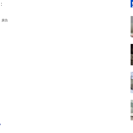
：
廣告
V