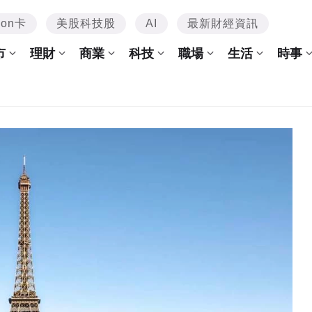
mon卡
美股科技股
AI
最新財經資訊
市
理財
商業
科技
職場
生活
時事