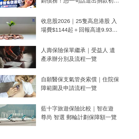
銷債務！憑一句話道出捐款初
衷：加州26萬人接獲免債通知、
一度被誤當詐騙手段
收息股2026｜25隻高息港股 入
場費$1144起＋回報高達9.93
厘！持續更新
人壽保險保單繼承｜受益人 遺
產承辦分別及流程一覽
自願醫保支氣管炎索償｜住院保
障範圍及申請流程一覽
藍十字旅遊保險比較｜智在遊
尊尚 智選 郵輪計劃保障額一覽