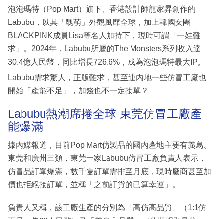
泡泡瑪特（Pop Mart）旗下、香港設計師龍家昇創作的
Labubu，以其「醜萌」外觀風靡全球，加上韓國女團
BLACKPINK成員Lisa等名人加持下，現時可謂「一娃難
求」。2024年，Labubu所屬的The Monsters系列收入達
30.4億人民幣，同比增長726.6%，成為泡泡瑪特最大IP。
Labubu需求驚人，正版難求，甚至連內地一些仿冒工廠也
開始「產能不足」，加錢也不一定接單？
Labubu熱潮席捲全球 東莞仿冒工廠產
能爆滿
據內媒報道，目前Pop Mart仿製品的國內產地主要有義烏、
東莞和廣州三類，東莞一家Labubu仿冒工廠負責人表示，
仿冒品訂單爆滿，數千隻訂單需排至月底，現時廠商甚至加
價也拒絕接訂單，並稱「之前訂貨的已算幸運」。
負責人又稱，該工廠生產的分別為「高仿高品質」（1:1仿