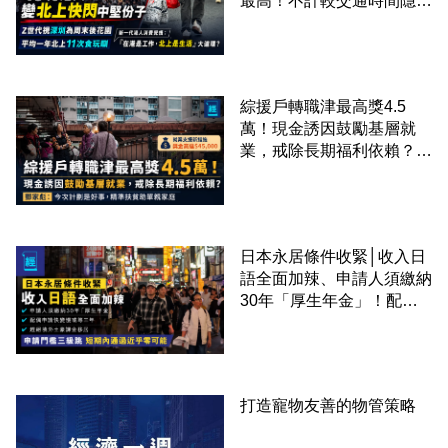
最高！不計較交通時間隱形
成本 跨境擁抱大灣區生活
圈
綜援戶轉職津最高獎4.5
萬！現金誘因鼓勵基層就
業，戒除長期福利依賴？鄧
家彪：今次計劃是好事，精
準扶貧助單親家庭
日本永居條件收緊│收入日
語全面加辣、申請人須繳納
30年「厚生年金」！配偶
申請快變慢 趕絕境外土豪
課金移居
打造寵物友善的物管策略