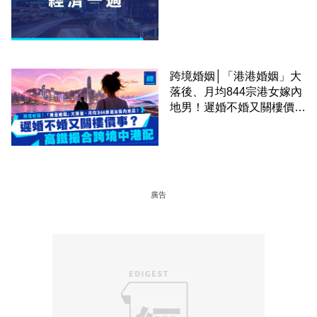
跨境婚姻│「港港婚姻」大
落後、月均844宗港女嫁內
地男！遲婚不婚又關樓價
事？高鐵撮合跨境中港配
廣告