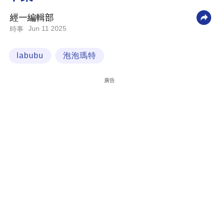
科
經一編輯部
技
Jun 11 2025
時事
職
labubu
泡泡瑪特
場
生
廣告
活
時
事
專
欄
訂
閱
專
區