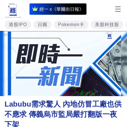
即
經一 x《華爾街日報》
時
財
港股IPO
日圓
Pokemon卡
美股科技股
經
專
題
投
資
樓
市
理
Labubu需求驚人 內地仿冒工廠也供
財
不應求 傳義烏市監局嚴打翻版一夜
商
下架
業