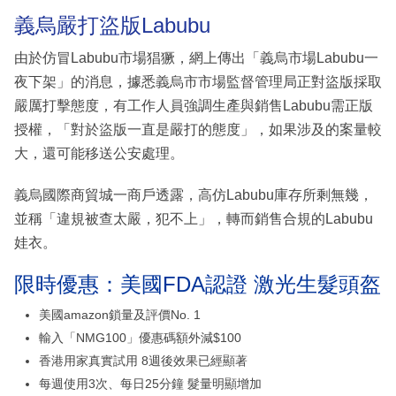
義烏嚴打盜版Labubu
由於仿冒Labubu市場猖獗，網上傳出「義烏市場Labubu一
夜下架」的消息，據悉義烏市市場監督管理局正對盜版採取
嚴厲打擊態度，有工作人員強調生產與銷售Labubu需正版
授權，「對於盜版一直是嚴打的態度」，如果涉及的案量較
大，還可能移送公安處理。
義烏國際商貿城一商戶透露，高仿Labubu庫存所剩無幾，
並稱「違規被查太嚴，犯不上」，轉而銷售合規的Labubu
娃衣。
限時優惠：美國FDA認證 激光生髮頭盔
美國amazon鎖量及評價No. 1
輸入「NMG100」優惠碼額外減$100
香港用家真實試用 8週後效果已經顯著
每週使用3次、每日25分鐘 髮量明顯增加