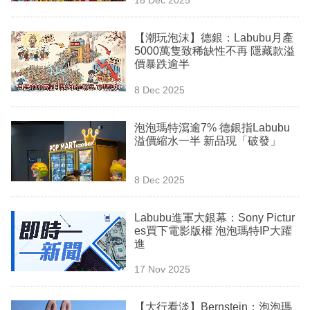
專
區
【潮玩泡沫】德銀：Labubu月產
5000萬隻致稀缺性不再 隱藏款溢
價暴跌逾半
8 Dec 2025
泡泡瑪特瀉逾7% 德銀指Labubu
溢價縮水一半 新品現「破發」
8 Dec 2025
Labubu進軍大銀幕：Sony Pictur
es買下電影版權 泡泡瑪特IP大躍
進
17 Nov 2025
【大行看淡】Bernstein：泡泡瑪