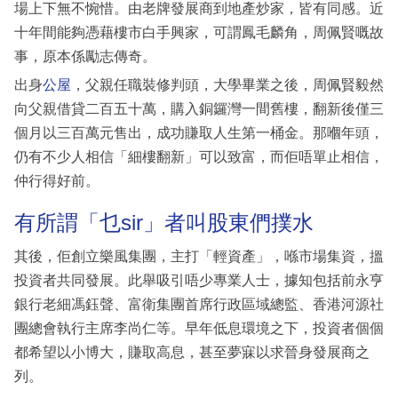
場上下無不惋惜。由老牌發展商到地產炒家，皆有同感。近
十年間能夠憑藉樓市白手興家，可謂鳳毛麟角，周佩賢嘅故
事，原本係勵志傳奇。
出身
公屋
，父親任職裝修判頭，大學畢業之後，周佩賢毅然
向父親借貸二百五十萬，購入銅鑼灣一間舊樓，翻新後僅三
個月以三百萬元售出，成功賺取人生第一桶金。那嗰年頭，
仍有不少人相信「細樓翻新」可以致富，而佢唔單止相信，
仲行得好前。
有所謂「乜sir」者叫股東們撲水
其後，佢創立樂風集團，主打「輕資產」，喺市場集資，搵
投資者共同發展。此舉吸引唔少專業人士，據知包括前永亨
銀行老細馮鈺聲、富衛集團首席行政區域總監、香港河源社
團總會執行主席李尚仁等。早年低息環境之下，投資者個個
都希望以小博大，賺取高息，甚至夢寐以求晉身發展商之
列。