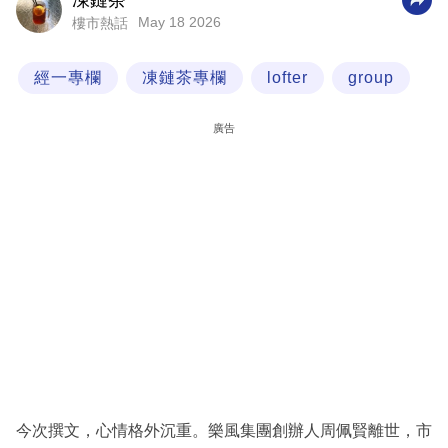
凍鏈茶
May 18 2026
樓市熱話
科
技
經一專欄
凍鏈茶專欄
lofter
group
職
場
廣告
生
活
時
事
專
欄
訂
閱
專
今次撰文，心情格外沉重。樂風集團創辦人周佩賢離世，市
區