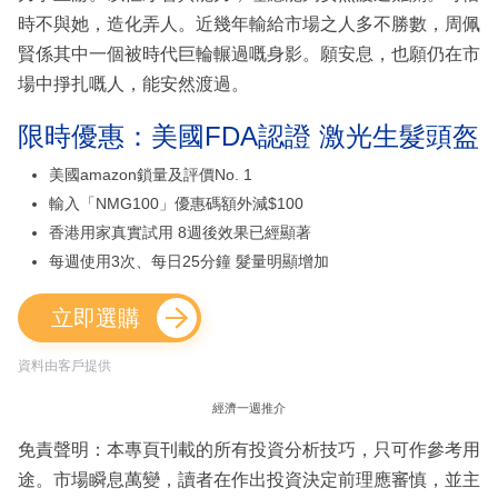
時不與她，造化弄人。近幾年輸給市場之人多不勝數，周佩
賢係其中一個被時代巨輪輾過嘅身影。願安息，也願仍在市
場中掙扎嘅人，能安然渡過。
限時優惠：美國FDA認證 激光生髮頭盔
美國amazon鎖量及評價No. 1
輸入「NMG100」優惠碼額外減$100
香港用家真實試用 8週後效果已經顯著
每週使用3次、每日25分鐘 髮量明顯增加
立即選購
資料由客戶提供
經濟一週推介
免責聲明：本專頁刊載的所有投資分析技巧，只可作參考用
途。市場瞬息萬變，讀者在作出投資決定前理應審慎，並主