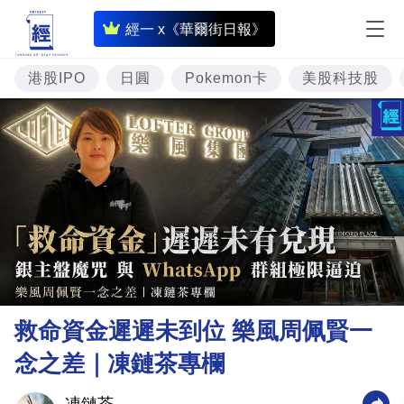
即
經一 x《華爾街日報》
時
財
港股IPO
日圓
Pokemon卡
美股科技股
經
專
題
投
資
樓
市
理
救命資金遲遲未到位 樂風周佩賢一
財
念之差｜凍鏈茶專欄
商
業