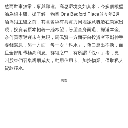
然而世事無常，事與願違。高息環境突如其來，令多個樓盤
淪為銀主盤。據了解，物業 One Bedford Place於今年2月
淪為銀主盤之前，其實曾經有具實力同埋誠意嘅潛在買家出
現，投資者原本抱著一絲希望，盼望全身而退、攞返本金。
奈何買家遲遲未有兌現，周佩賢一方面要向投資者不斷伸手
要錢還息，另一方面，每一次「科水」，藉口層出不窮，而
且全部附帶極高利息。群組之中，有所謂「乜sir」者，更
叫股東們召集親朋戚友，動用信用卡、加按物業、借取私人
貸款撲水。
廣告