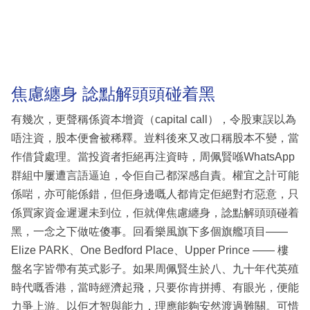
焦慮纏身 諗點解頭頭碰着黑
有幾次，更聲稱係資本增資（capital call），令股東誤以為
唔注資，股本便會被稀釋。豈料後來又改口稱股本不變，當
作借貸處理。當投資者拒絕再注資時，周佩賢喺WhatsApp
群組中屢遭言語逼迫，令佢自己都深感自責。權宜之計可能
係啱，亦可能係錯，但佢身邊嘅人都肯定佢絕對冇惡意，只
係買家資金遲遲未到位，佢就俾焦慮纏身，諗點解頭頭碰着
黑，一念之下做咗傻事。回看樂風旗下多個旗艦項目——
Elize PARK、One Bedford Place、Upper Prince —— 樓
盤名字皆帶有英式影子。如果周佩賢生於八、九十年代英殖
時代嘅香港，當時經濟起飛，只要你肯拼搏、有眼光，便能
力爭上游。以佢才智與能力，理應能夠安然渡過難關。可惜