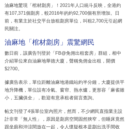
油麻地驚現「棺材劏房」！2021年人口統斗反映，全港約
有107,371個劏房，較2016年的約92,700個有所增加。日
前，有業主於社交平台放租劏房單位，叫租2,700元引起網
民關注。
油麻地「棺材劏房」震驚網民
數日前，該廣告刊登於「FB@免佣出租套房」群組，相中
介紹單位來自油麻地華德大廈，聲稱免佣金出租，開價
$2700。
據廣告表示，單位距離油麻地港鐵站約半分鐘，大廈提供平
地升降機，單位設有冷氣、窗帘、熱水爐，更形容「麻雀雖
小，五臟俱全」，歡迎有意承租者留言查詢。
帖文刊登了4張單位室內照片，然而，不少網民直指業主設
計非常「無人性」，原因是劏房空間固然狹窄，但睡床竟然
跟坐廁和沖涼間放在一起，令人懷疑根本是劏出洗手間收