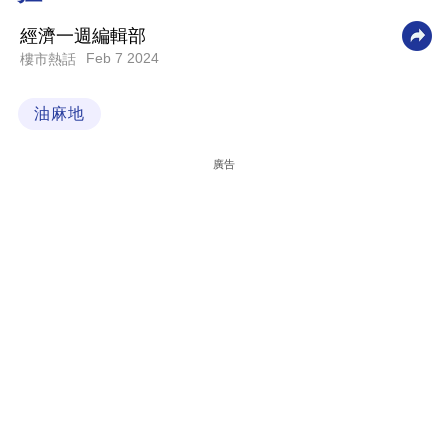
科
經濟一週編輯部
技
Feb 7 2024
樓市熱話
職
油麻地
場
生
廣告
活
時
事
專
欄
訂
閱
專
區