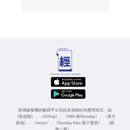
新傳媒集團的數碼平台包括多個網站和應用程式，如
《新假期》
、
《GOtrip》
、
《NM+新Monday》
、
《東方
新地》
、
《more》
、
《Sunday Kiss 親子童萌》
、
《經
濟一週》
。