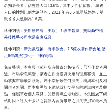
名獨居長者，佔整體人口13.6%，其中女性佔多數。 單親
人口的性別比例尤為懸殊，2021 年有5.6 萬單親媽媽，單
親爸爸人數則為1.6 萬。
延伸閱讀：
美斯缺席淪「美欺」！班主碧咸、贊助商中槍！
幕後攪手公司竟是富豪玩具
延伸閱讀：
新光戲院被「有米教會」7.5億收購作新會址 儲
足8年錢決定出手：神的宗旨
免責聲明：本專頁刊載的所有投資分析技巧，只可作參考用
途。市場瞬息萬變，讀者在作出投資決定前理應審慎，並主
動掌握市場最新狀況。若不幸招致任何損失，概與本刊及相
關作者無關。而本集團旗下網站或社交平台的網誌內容及觀
點，僅屬筆者個人意見，與新傳媒立場無關。本集團旗下網
站對因上述人士張貼之資訊內容所帶來之損失或損害概不負
責。