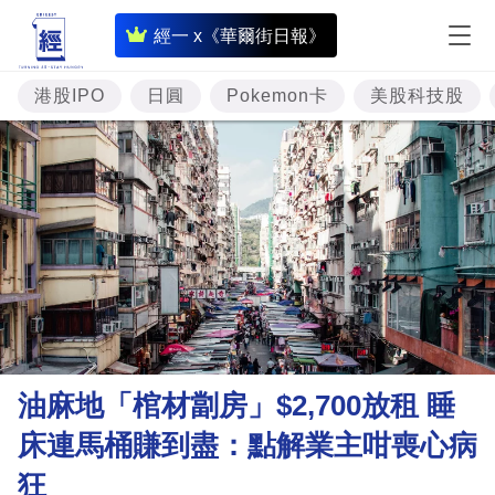
即
經一 x《華爾街日報》
時
財
港股IPO
日圓
Pokemon卡
美股科技股
經
專
題
投
資
樓
市
理
油麻地「棺材劏房」$2,700放租 睡
財
床連馬桶賺到盡：點解業主咁喪心病
商
狂
業