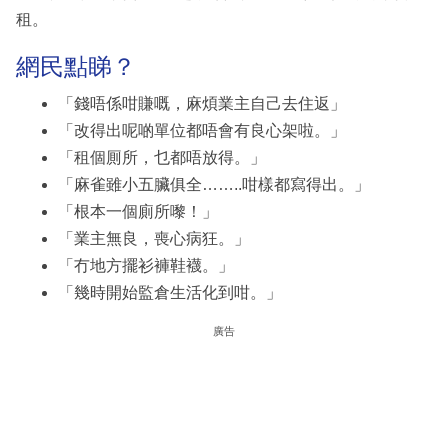
租。
網民點睇？
「錢唔係咁賺嘅，麻煩業主自己去住返」
「改得出呢啲單位都唔會有良心架啦。」
「租個厠所，乜都唔放得。」
「麻雀雖小五臟俱全……..咁樣都寫得出。」
「根本一個廁所嚟！」
「業主無良，喪心病狂。」
「冇地方擺衫褲鞋襪。」
「幾時開始監倉生活化到咁。」
廣告