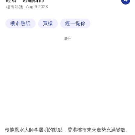
經濟一週編輯部
Aug 9 2023
樓市熱話
科
技
樓市熱話
買樓
經一提你
職
場
廣告
生
活
時
事
專
欄
訂
閱
專
根據風水大師李居明的觀點，香港樓市未來走勢充滿變數。
區