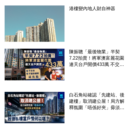
港樓變內地人財自神器
陳振聰「最後物業」半契
7.22拍賣！將軍澳富麗花園
連天台戶開價433萬 不交
吉、不提供樓契成焦點
白石角站確認「先建站、後
建樓」取消建公屋！局方解
釋氛圍「唔係好夾」毋須拘
泥舊思維 啟德私樓富戶情
何以堪？