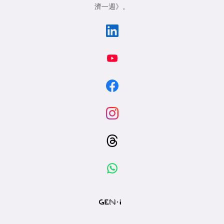
濟一週》
。