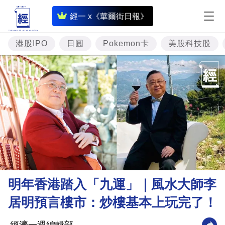
即
經一 x《華爾街日報》
時
財
港股IPO
日圓
Pokemon卡
美股科技股
經
專
題
投
資
樓
市
理
明年香港踏入「九運」｜風水大師李
財
居明預言樓市：炒樓基本上玩完了！
商
業