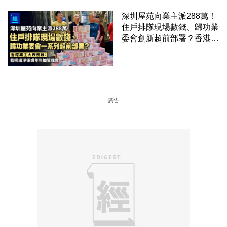
深圳屋苑向業主派288萬！
住戶排隊現場數錢、歸功業
委會創新超前部署？香港業
主大表羨慕：淨係識年年加
管理費
廣告