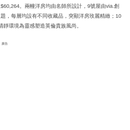
3及$60,264。兩幢洋房均由名師所設計，9號屋由via.創
』作主題，每層均設有不同收藏品，突顯洋房玫麗精緻；10
半山清靜環境為靈感塑造英倫貴族風尚。
廣告