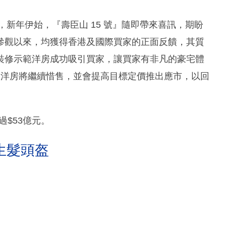
，新年伊始，『壽臣山 15 號』隨即帶來喜訊，期盼
參觀以來，均獲得香港及國際買家的正面反饋，其質
裝修示範洋房成功吸引買家，讓買家有非凡的豪宅體
伙洋房將繼續惜售，並會提高目標定價推出應市，以回
過$53億元。
生髮頭盔