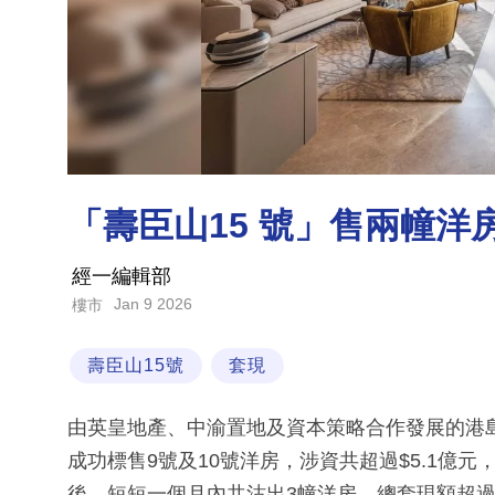
「壽臣山15 號」售兩幢洋房
經一編輯部
Jan 9 2026
樓市
壽臣山15號
套現
由英皇地產、中渝置地及資本策略合作發展的港島
成功標售9號及10號洋房，涉資共超過$5.1億元
後，短短一個月內共沽出3幢洋房，總套現額超過$