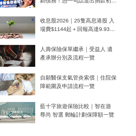
銷債務！憑一句話道出捐款初
衷：加州26萬人接獲免債通知、
一度被誤當詐騙手段
收息股2026｜25隻高息港股 入
場費$1144起＋回報高達9.93
厘！持續更新
人壽保險保單繼承｜受益人 遺
產承辦分別及流程一覽
自願醫保支氣管炎索償｜住院保
障範圍及申請流程一覽
藍十字旅遊保險比較｜智在遊
尊尚 智選 郵輪計劃保障額一覽