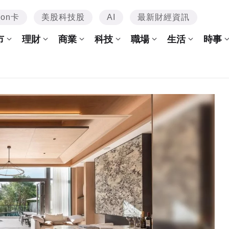
mon卡
美股科技股
AI
最新財經資訊
市
理財
商業
科技
職場
生活
時事