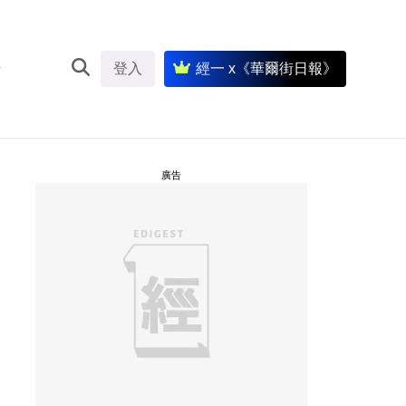
登入
經一 x《華爾街日報》
廣告