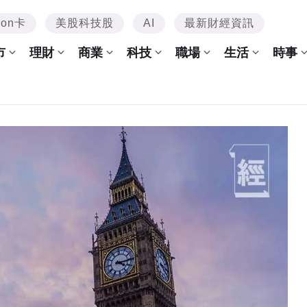
mon卡
美股科技股
AI
最新財經資訊
市
理財
商業
科技
職場
生活
時事