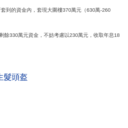
到的資金內，套現大圍樓370萬元（630萬-260
剩餘330萬元資金，不妨考慮以230萬元，收取年息18
生髮頭盔