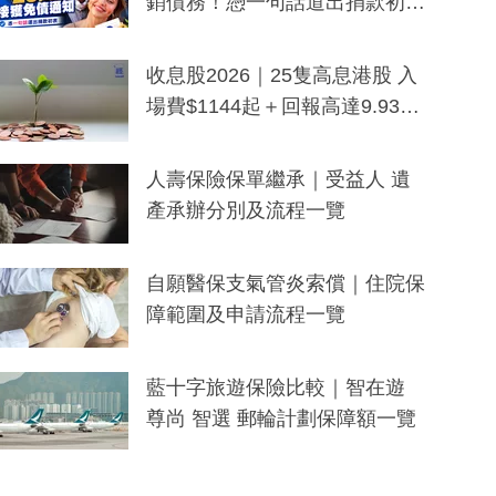
銷債務！憑一句話道出捐款初
衷：加州26萬人接獲免債通知、
一度被誤當詐騙手段
收息股2026｜25隻高息港股 入
場費$1144起＋回報高達9.93
厘！持續更新
人壽保險保單繼承｜受益人 遺
產承辦分別及流程一覽
自願醫保支氣管炎索償｜住院保
障範圍及申請流程一覽
藍十字旅遊保險比較｜智在遊
尊尚 智選 郵輪計劃保障額一覽