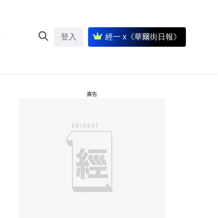
登入
經一 x《華爾街日報》
廣告