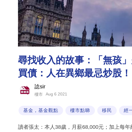
尋找收入的故事：「無孩」
買債：人在異鄉最忌炒股！｜
諗sir
Aug 6 2021
樓市
基金，基金觀點
樓市點睇
移民
經
讀者張太：本人38歲，月薪68,000元；加上每