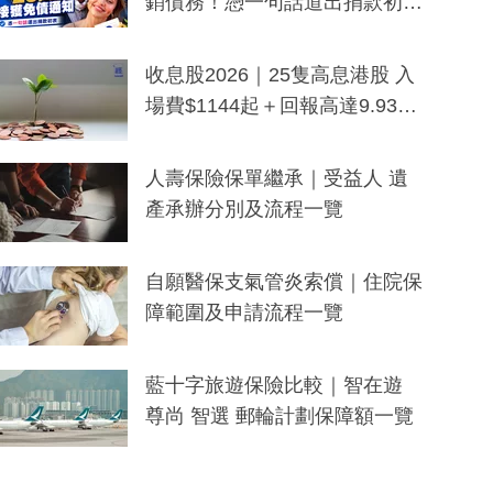
銷債務！憑一句話道出捐款初
衷：加州26萬人接獲免債通知、
一度被誤當詐騙手段
收息股2026｜25隻高息港股 入
場費$1144起＋回報高達9.93
厘！持續更新
人壽保險保單繼承｜受益人 遺
產承辦分別及流程一覽
自願醫保支氣管炎索償｜住院保
障範圍及申請流程一覽
藍十字旅遊保險比較｜智在遊
尊尚 智選 郵輪計劃保障額一覽