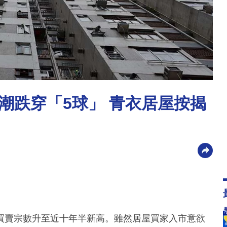
潮跌穿「5球」 青衣居屋按揭
買賣宗數升至近十年半新高。雖然居屋買家入市意欲