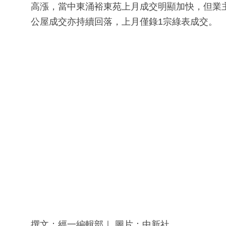
高漲，當中東涌裕東苑上月成交明顯加快，但業
公屋成交亦持續回落，上月僅錄1宗綠表成交。
撰文：經一編輯部｜ 圖片：中新社