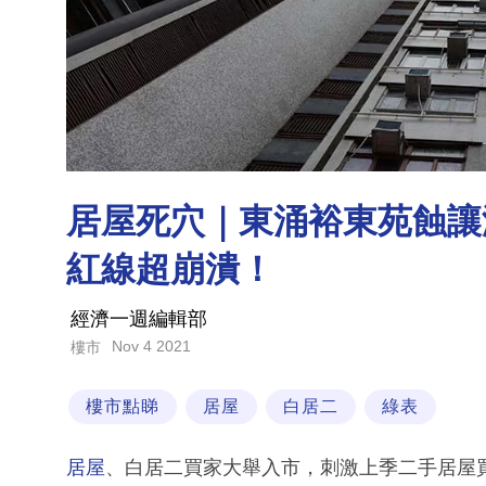
居屋死穴｜東涌裕東苑蝕讓
紅線超崩潰！
經濟一週編輯部
Nov 4 2021
樓市
樓市點睇
居屋
白居二
綠表
居屋
、白居二買家大舉入市，刺激上季二手居屋