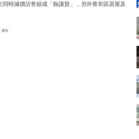
主同時減價沽售頓成「蝕讓貨」，另外青衣區居屋及
廣告