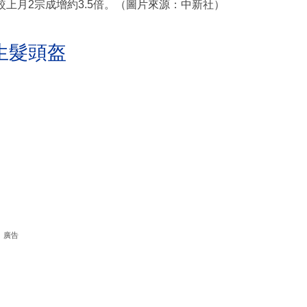
較上月2宗成增約3.5倍。（圖片來源：中新社）
生髮頭盔
廣告