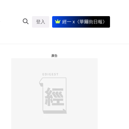
登入
經一 x《華爾街日報》
廣告