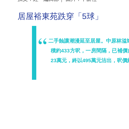
居屋裕東苑跌穿「5球」
二手蝕讓潮漫延至居屋。中原林溢
積約433方呎，一房間隔，已補價
23萬元，終以495萬元沽出，呎價約