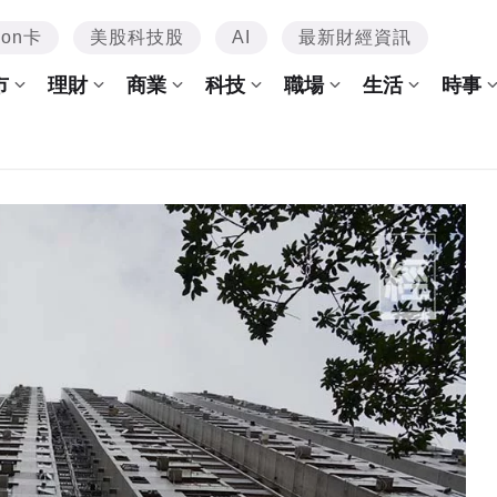
mon卡
美股科技股
AI
最新財經資訊
市
理財
商業
科技
職場
生活
時事