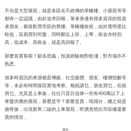
不但是大型屋苑，就是各區名不經傳的單幢樓、小屋苑等等
都有一定認識，由於追求回報，筆者身邊有很多資深的投資
者朋友，都喜歡買市區的舊樓、單幢樓收租，由於透明度比
較低，容易買到筍盤，同時鄰近上班、上學，租金亦特別
高，低成本、高租金，就是高回報了。
那麼首置客呢？顧名思義，投資經驗相對較淺，對市場亦不
熟悉。
很多時資訊的來源都是傳媒、社交媒體、朋友、樓價指數等
等，未必有時間落區實地考察。報紙講乜，朋友買乜，佢就
買乜。尤其是上車族，往往只盲目追捧一些有400萬以下上
車盤供應的屋苑，甚麼是平？甚麼是貴，唔識分，總之就是
搶呀搶，出現新界二線的上車屋苑，呎價竟然比市區樓還要
貴的情況，
廣告