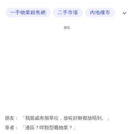
科
一手物業銷售網
二手市場
內地樓市
技
加按物業
職
廣告
場
生
活
時
事
專
欄
訂
閱
朋友： 「我親戚有個單位，放咗好耐都放唔到。」
專
筆者： 「邊區？咩類型嘅物業？」
區