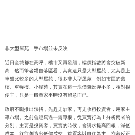
非大型屋苑二手市場並未反映
近日全城都在高呼，樓市又再發顛，樓價指數將會突破新
高，然而筆者親自落區看，其實這只是大型屋苑，尤其是上
車盤比較多的大型屋苑，很多非大型屋苑，例如市區的舊
樓、單幢樓、小屋苑，其實在這一浪價錢反彈不多，相對很
便宜，只是一般買家平時沒有留意而已。
政府不斷推出辣招，先趕走炒家，再走收租投資者，用家主
導市場。之前曾經寫過一篇專欄，從買賣行為上分析兩者的
分別，主要是投資客，買賣的時候，會講求提高回報，減低
成本，往往創造出低價成交。首置客以自住為主，抱着反正