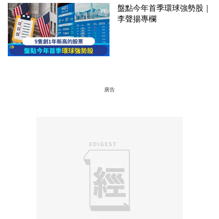
盤點今年首季環球強勢股｜
李聲揚專欄
廣告