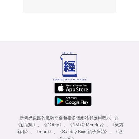
新傳媒集團的數碼平台包括多個網站和應用程式，如
《新假期》
、
《GOtrip》
、
《NM+新Monday》
、
《東方
新地》
、
《more》
、
《Sunday Kiss 親子童萌》
、
《經
濟一週》
。