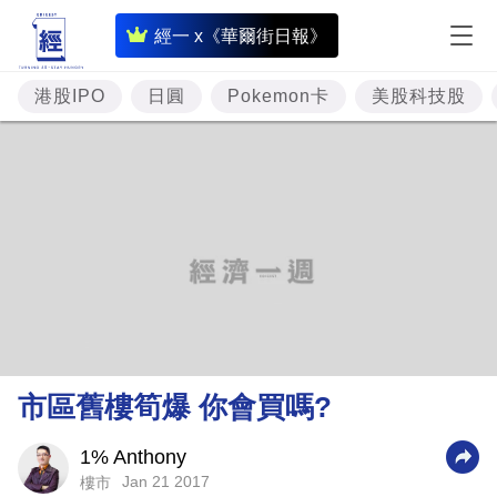
即
經一 x《華爾街日報》
時
財
港股IPO
日圓
Pokemon卡
美股科技股
經
專
題
投
資
樓
市
理
市區舊樓筍爆 你會買嗎?
財
商
1% Anthony
Jan 21 2017
樓市
業