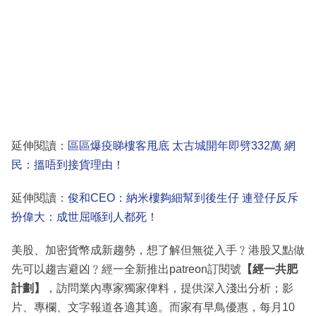
延伸閱讀：
區區爆疫睇樓客甩底 太古城開年即劈332萬 網
民：搵唔到接貨理由！
延伸閱讀：
俊和CEO：納米樓夠細幫到後生仔 連登仔反斥
扮偉大：成世屈喺到人都死！
美股、加密貨幣成新趨勢，想了解但無從入手﹖港股又點做
先可以趨吉避凶﹖經一全新推出patreon訂閱號
【經一共肥
計劃】
，訪問業內專家獨家俾料，提供深入淺出分析；影
片、專欄、文字報道各適其適。而家有早鳥優惠，每月10