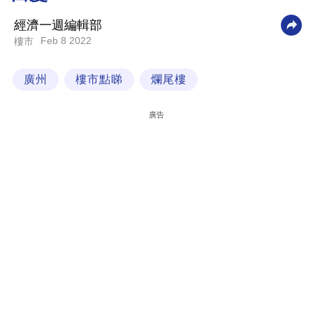
科
經濟一週編輯部
技
Feb 8 2022
樓市
職
廣州
樓市點睇
爛尾樓
場
生
廣告
活
時
事
專
欄
訂
閱
專
區