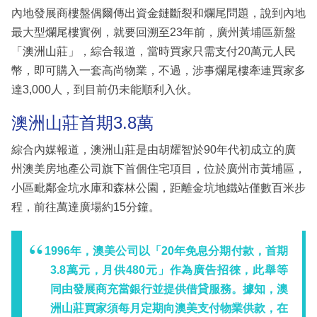
內地發展商樓盤偶爾傳出資金鏈斷裂和爛尾問題，說到內地
最大型爛尾樓實例，就要回溯至23年前，廣州黃埔區新盤
「澳洲山莊」，綜合報道，當時買家只需支付20萬元人民
幣，即可購入一套高尚物業，不過，涉事爛尾樓牽連買家多
達3,000人，到目前仍未能順利入伙。
澳洲山莊首期3.8萬
綜合內媒報道，澳洲山莊是由胡耀智於90年代初成立的廣
州澳美房地產公司旗下首個住宅項目，位於廣州市黃埔區，
小區毗鄰金坑水庫和森林公園，距離金坑地鐵站僅數百米步
程，前往萬達廣場約15分鐘。
1996年，澳美公司以「20年免息分期付款，首期
3.8萬元，月供480元」作為廣告招徠，此舉等
同由發展商充當銀行並提供借貸服務。據知，澳
洲山莊買家須每月定期向澳美支付物業供款，在