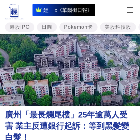
即
經一 x《華爾街日報》
時
財
港股IPO
日圓
Pokemon卡
美股科技股
經
專
題
投
資
樓
市
理
廣州「最長爛尾樓」25年逾萬人受
財
害 業主反遭銀行起訴：等到黑髮變
商
白髮！
業