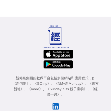
新傳媒集團的數碼平台包括多個網站和應用程式，如
《新假期》
、
《GOtrip》
、
《NM+新Monday》
、
《東方
新地》
、
《more》
、
《Sunday Kiss 親子童萌》
、
《經
濟一週》
。