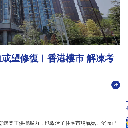
值或望修復︳香港樓市 解凍考
僅舒緩業主供樓壓力，也激活了住宅市場氣氛。沉寂已