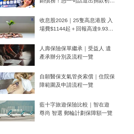
銷債務！憑一句話道出捐款初
衷：加州26萬人接獲免債通知、
一度被誤當詐騙手段
收息股2026｜25隻高息港股 入
場費$1144起＋回報高達9.93
厘！持續更新
人壽保險保單繼承｜受益人 遺
產承辦分別及流程一覽
自願醫保支氣管炎索償｜住院保
障範圍及申請流程一覽
藍十字旅遊保險比較｜智在遊
尊尚 智選 郵輪計劃保障額一覽