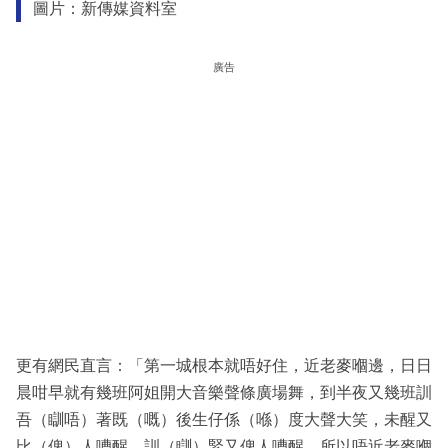
圖片：新傳媒資料室
廣告
更有網民直言：「第一城根本就唔好住，近老麥嗰邊，日日
晨咁早就有幾班阿姐開大音樂聲條廣場舞，到半夜又幾班訓
吾（瞓唔）著既（嘅）後生仔係（喺）度大聲大笑，未醒又
比（俾）人嘈醒，訓（瞓）緊又俾人嘈醒，所以唔近老麥嗰