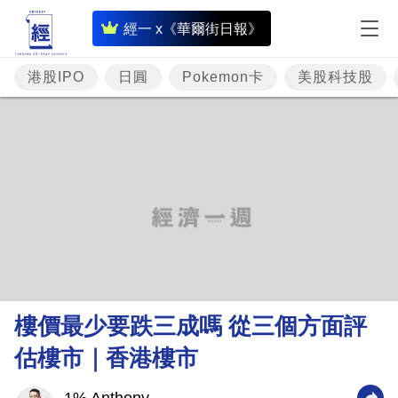
即
經一 x《華爾街日報》
時
財
港股IPO
日圓
Pokemon卡
美股科技股
經
專
題
投
資
樓
市
理
樓價最少要跌三成嗎 從三個方面評
財
估樓市｜香港樓市
商
業