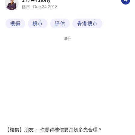
1% Anthony
Dec 24 2018
樓市
科
技
樓價
樓市
評估
香港樓市
職
場
廣告
生
活
時
事
專
欄
訂
閱
專
【樓價】朋友： 你覺得樓價要跌幾多先合理？
區