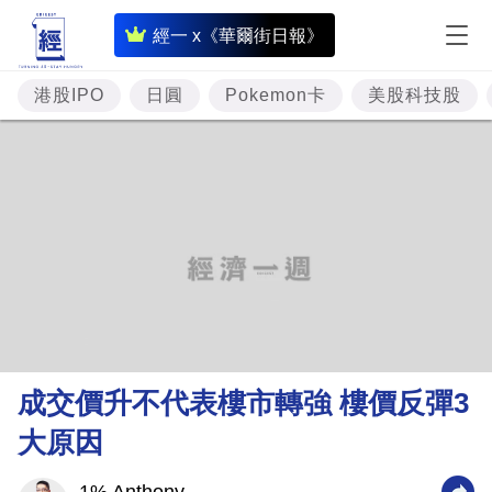
即
經一 x《華爾街日報》
時
財
港股IPO
日圓
Pokemon卡
美股科技股
經
專
題
投
資
樓
市
理
成交價升不代表樓市轉強 樓價反彈3
財
大原因
商
業