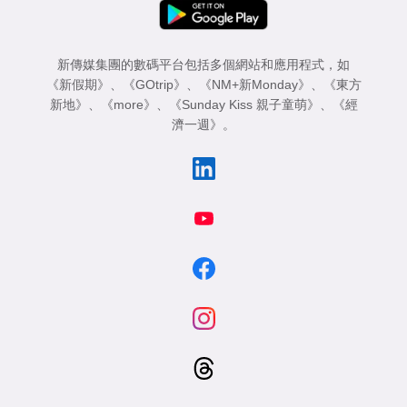
新傳媒集團的數碼平台包括多個網站和應用程式，如
《新假期》
、
《GOtrip》
、
《NM+新Monday》
、
《東方
新地》
、
《more》
、
《Sunday Kiss 親子童萌》
、
《經
濟一週》
。