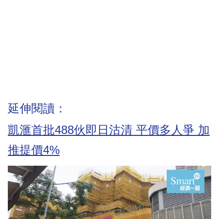
延伸閱讀：
凱滙首批488伙即日沽清 平價多人爭 加
推提價4%