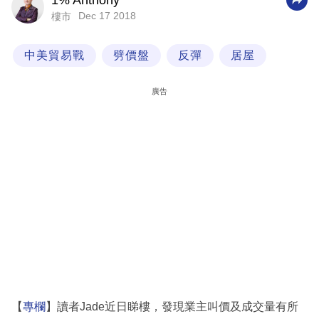
1% Anthony
Dec 17 2018
樓市
科
技
中美貿易戰
劈價盤
反彈
居屋
職
場
廣告
生
活
時
事
專
欄
訂
閱
專
【
專欄
】讀者Jade近日睇樓，發現業主叫價及成交量有所
區