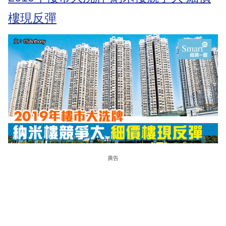
樓現反彈
廣告