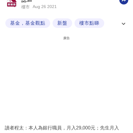
諗sir
Aug 26 2021
樓市
科
技
基金，基金觀點
新盤
樓市點睇
職
經一專欄
場
廣告
生
活
時
事
專
欄
訂
閱
專
讀者程太：本人為銀行職員，月入29,000元；先生月入
區