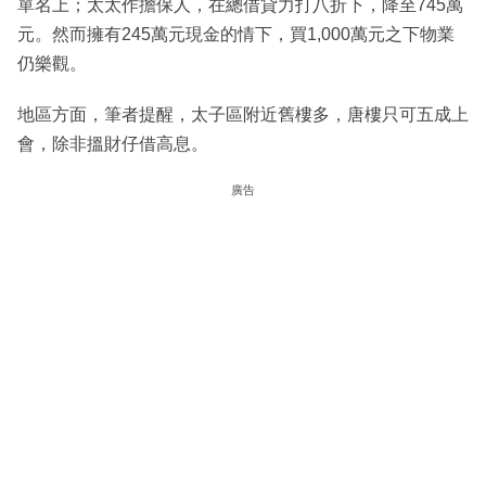
單名上；太太作擔保人，在總借貸力打八折下，降至745萬
元。然而擁有245萬元現金的情下，買1,000萬元之下物業
仍樂觀。
地區方面，筆者提醒，太子區附近舊樓多，唐樓只可五成上
會，除非搵財仔借高息。
廣告