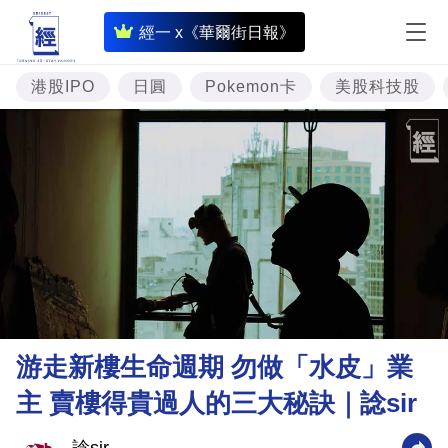
即
經一 x《華爾街日報》
時
財
港股IPO
日圓
Pokemon卡
美股科技股
經
專
題
投
資
樓
市
理
游走新樓生命週期 勿做「水皮」業
財
主 賣樓得貴過人的三大秘訣｜諗sir
商
業