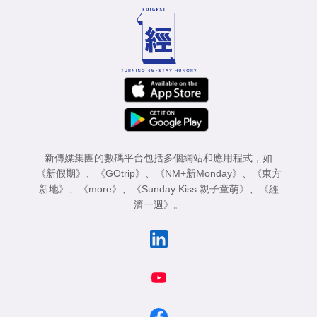
新傳媒集團的數碼平台包括多個網站和應用程式，如
《新假期》
、
《GOtrip》
、
《NM+新Monday》
、
《東方
新地》
、
《more》
、
《Sunday Kiss 親子童萌》
、
《經
濟一週》
。