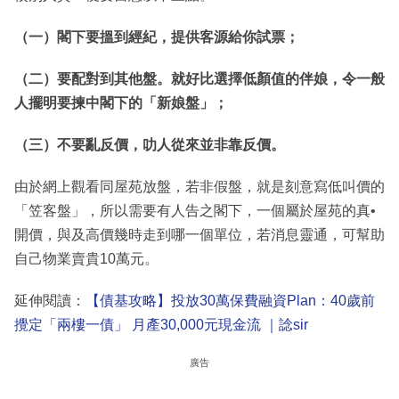
（一）閣下要搵到經紀，提供客源給你試票；
（二）要配對到其他盤。就好比選擇低顏值的伴娘，令一般
人擺明要揀中閣下的「新娘盤」；
（三）不要亂反價，叻人從來並非靠反價。
由於網上觀看同屋苑放盤，若非假盤，就是刻意寫低叫價的
「笠客盤」，所以需要有人告之閣下，一個屬於屋苑的真•
開價，與及高價幾時走到哪一個單位，若消息靈通，可幫助
自己物業賣貴10萬元。
延伸閱讀：
【債基攻略】投放30萬保費融資Plan：40歲前
攪定「兩樓一債」 月產30,000元現金流 ｜諗sir
廣告