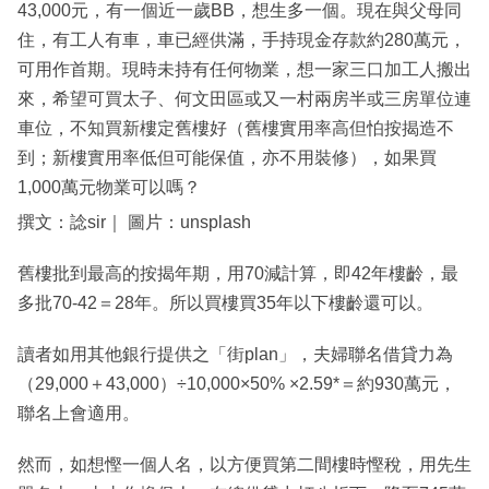
43,000元，有一個近一歲BB，想生多一個。現在與父母同
住，有工人有車，車已經供滿，手持現金存款約280萬元，
可用作首期。現時未持有任何物業，想一家三口加工人搬出
來，希望可買太子、何文田區或又一村兩房半或三房單位連
車位，不知買新樓定舊樓好（舊樓實用率高但怕按揭造不
到；新樓實用率低但可能保值，亦不用裝修），如果買
1,000萬元物業可以嗎？
撰文：諗sir｜ 圖片：unsplash
舊樓批到最高的按揭年期，用70減計算，即42年樓齡，最
多批70-42＝28年。所以買樓買35年以下樓齡還可以。
讀者如用其他銀行提供之「街plan」，夫婦聯名借貸力為
（29,000＋43,000）÷10,000×50% ×2.59*＝約930萬元，
聯名上會適用。
然而，如想慳一個人名，以方便買第二間樓時慳稅，用先生