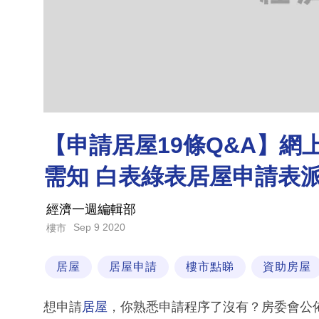
【申請居屋19條Q&A】
需知 白表綠表居屋申請表
經濟一週編輯部
Sep 9 2020
樓市
居屋
居屋申請
樓市點睇
資助房屋
想申請
居屋
，你熟悉申請程序了沒有？房委會公