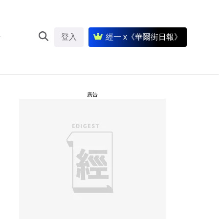
登入
經一 x《華爾街日報》
廣告