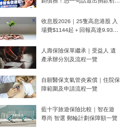
銷債務！憑一句話道出捐款初
衷：加州26萬人接獲免債通知、
一度被誤當詐騙手段
收息股2026｜25隻高息港股 入
場費$1144起＋回報高達9.93
厘！持續更新
人壽保險保單繼承｜受益人 遺
產承辦分別及流程一覽
自願醫保支氣管炎索償｜住院保
障範圍及申請流程一覽
藍十字旅遊保險比較｜智在遊
尊尚 智選 郵輪計劃保障額一覽