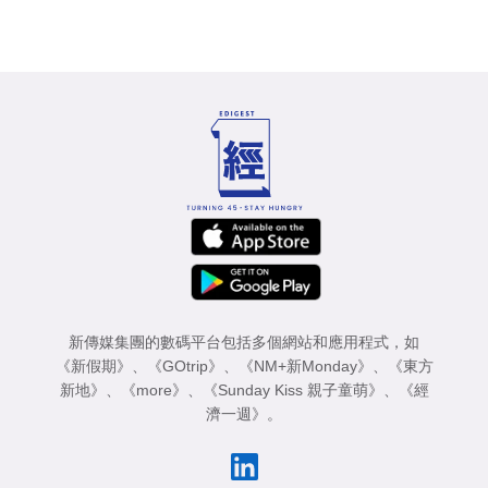
新傳媒集團的數碼平台包括多個網站和應用程式，如
《新假期》
、
《GOtrip》
、
《NM+新Monday》
、
《東方
新地》
、
《more》
、
《Sunday Kiss 親子童萌》
、
《經
濟一週》
。