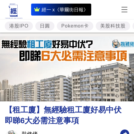
即
經一 x《華爾街日報》
時
財
港股IPO
日圓
Pokemon卡
美股科技股
經
專
題
投
資
樓
市
理
【租工廈】無經驗租工廈好易中伏
財
即睇6大必需注意事項
商
業