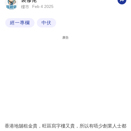
裝修佬
Feb 4 2025
樓市
科
技
經一專欄
中伏
職
場
廣告
生
活
時
事
專
欄
訂
閱
專
香港地舖租金貴，旺區寫字樓又貴，所以有唔少創業人士都
區